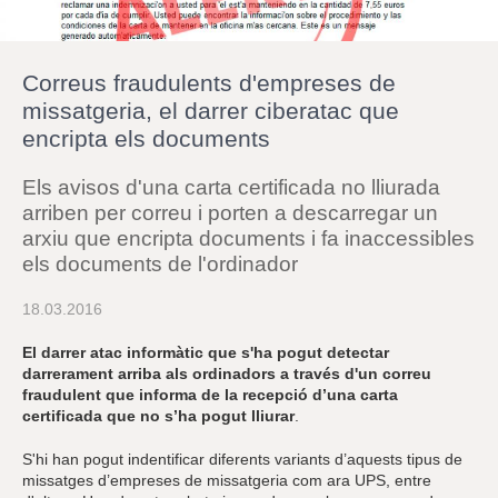
r
a
u
l
Correus fraudulents d'empreses de
e
s
missatgeria, el darrer ciberatac que
c
encripta els documents
l
a
u
Els avisos d'una carta certificada no lliurada
arriben per correu i porten a descarregar un
arxiu que encripta documents i fa inaccessibles
els documents de l'ordinador
18.03.2016
El darrer atac informàtic que s'ha pogut detectar
darrerament arriba als ordinadors a través d'un correu
fraudulent que informa de la recepció d’una carta
certificada que no s’ha pogut lliurar
.
S'hi han pogut indentificar diferents variants d’aquests tipus de
missatges d’empreses de missatgeria com ara UPS, entre