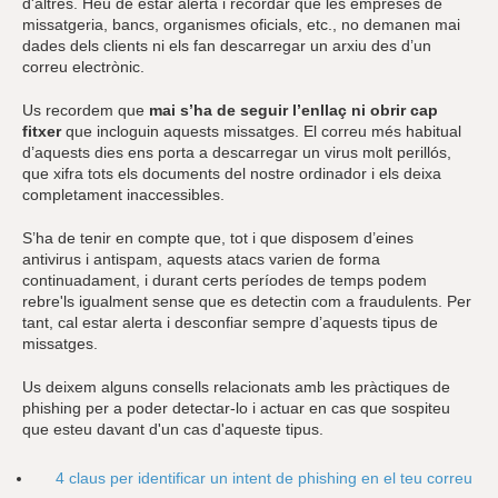
d'altres. Heu de estar alerta i recordar que les empreses de
missatgeria, bancs, organismes oficials, etc., no demanen mai
dades dels clients ni els fan descarregar un arxiu des d’un
correu electrònic.
Us recordem que
mai s’ha de seguir l’enllaç ni obrir cap
fitxer
que incloguin aquests missatges. El correu més habitual
d’aquests dies ens porta a descarregar un virus molt perillós,
que xifra tots els documents del nostre ordinador i els deixa
completament inaccessibles.
S’ha de tenir en compte que, tot i que disposem d’eines
antivirus i antispam, aquests atacs varien de forma
continuadament, i durant certs períodes de temps podem
rebre'ls igualment sense que es detectin com a fraudulents. Per
tant, cal estar alerta i desconfiar sempre d’aquests tipus de
missatges.
Us deixem alguns consells relacionats amb les pràctiques de
phishing per a poder detectar-lo i actuar en cas que sospiteu
que esteu davant d'un cas d'aqueste tipus.
4 claus per identificar un intent de phishing en el teu correu