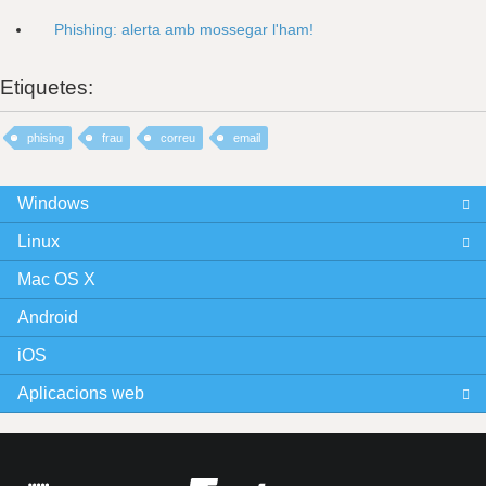
Phishing: alerta amb mossegar l'ham!
Etiquetes:
phising
frau
correu
email
Windows
Linux
Mac OS X
Android
iOS
Aplicacions web