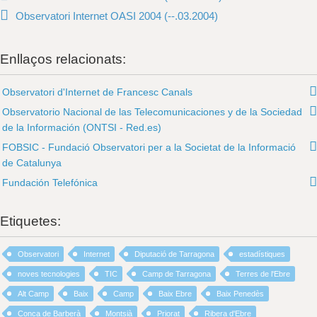
Observatori Internet OASI 2004 (--.03.2004)
Enllaços relacionats:
Observatori d'Internet de Francesc Canals
Observatorio Nacional de las Telecomunicaciones y de la Sociedad
de la Información (ONTSI - Red.es)
FOBSIC - Fundació Observatori per a la Societat de la Informació
de Catalunya
Fundación Telefónica
Etiquetes:
Observatori
Internet
Diputació de Tarragona
estadístiques
noves tecnologies
TIC
Camp de Tarragona
Terres de l'Ebre
Alt Camp
Baix
Camp
Baix Ebre
Baix Penedès
Conca de Barberà
Montsià
Priorat
Ribera d'Ebre