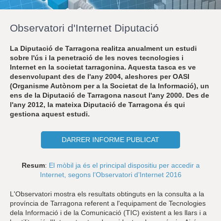
r
a
u
Observatori d'Internet Diputació
l
e
s
La Diputació de Tarragona realitza anualment un estudi
c
sobre l'ús i la penetració de les noves tecnologies i
l
Internet en la societat tarragonina. Aquesta tasca es ve
a
desenvolupant des de l'any 2004, aleshores per OASI
u
(Organisme Autònom per a la Societat de la Informació), un
ens de la Diputació de Tarragona nascut l'any 2000. Des de
l'any 2012, la mateixa Diputació de Tarragona és qui
gestiona aquest estudi.
DARRER INFORME PUBLICAT
Resum
:
El mòbil ja és el principal dispositiu per accedir a
Internet, segons l’Observatori d’Internet 2016
L'Observatori mostra els resultats obtinguts en la consulta a la
província de Tarragona referent a l'equipament de Tecnologies
dela Informació i de la Comunicació (TIC) existent a les llars i a