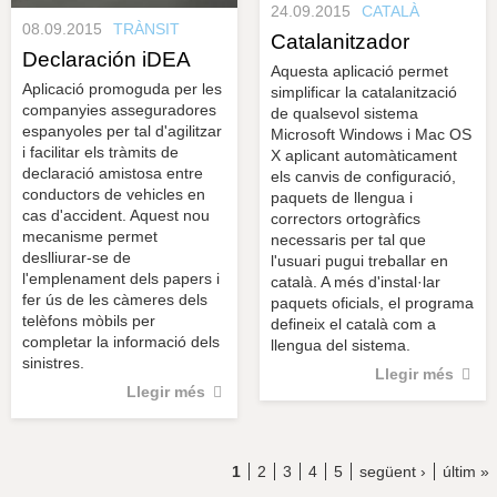
24.09.2015
CATALÀ
08.09.2015
TRÀNSIT
Catalanitzador
Declaración iDEA
Aquesta aplicació permet
Aplicació promoguda per les
simplificar la catalanització
companyies asseguradores
de qualsevol sistema
espanyoles per tal d'agilitzar
Microsoft Windows i Mac OS
i facilitar els tràmits de
X aplicant automàticament
declaració amistosa entre
els canvis de configuració,
conductors de vehicles en
paquets de llengua i
cas d'accident. Aquest nou
correctors ortogràfics
mecanisme permet
necessaris per tal que
deslliurar-se de
l'usuari pugui treballar en
l'emplenament dels papers i
català. A més d'instal·lar
fer ús de les càmeres dels
paquets oficials, el programa
telèfons mòbils per
defineix el català com a
completar la informació dels
llengua del sistema.
sinistres.
Llegir més
Llegir més
1
2
3
4
5
següent ›
últim »
P