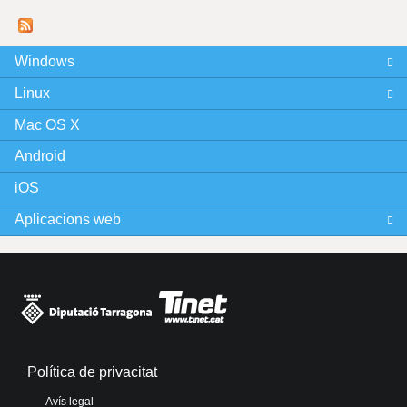
à
g
Windows
Linux
i
Mac OS X
n
Android
e
iOS
s
Aplicacions web
Política de privacitat
Avís legal