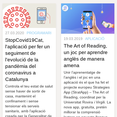
s
y
r
a
u
l
e
s
c
27.03.2020
PROGRAMARI
l
a
19.03.2019
APLICACIÓ
StopCovid19Cat,
u
The Art of Reading,
l'aplicació per fer un
un joc per aprendre
seguiment de
anglès de manera
l’evolució de la
amena
pandèmia del
coronavirus a
Unir l’aprenentatge de
l’anglès i el joc en una
Catalunya
aplicació és el que ha fet el
Controla el teu estat de salut
projecte europeu Strategies
sense haver de sortir de
App (StratApp) – The Art of
casa, mantenint el
Reading, coordinat per la
confinament i sense
Universitat Rovira i Virgili. La
tensionar els serveis
nova app, gratuïta, pretén
sanitaris, amb l'aplicació
millorar la comprensió
creada per la Generalitat de