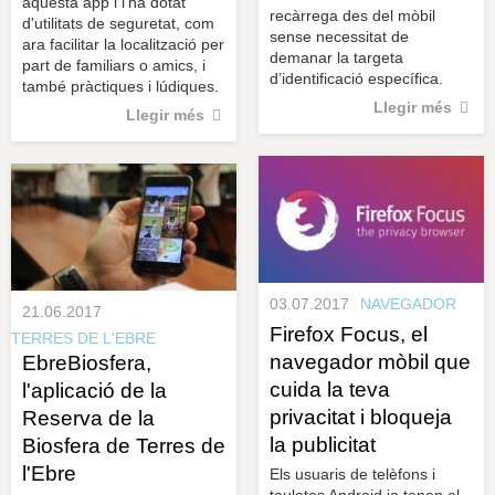
aquesta app i l'ha dotat
recàrrega des del mòbil
d'utilitats de seguretat, com
sense necessitat de
ara facilitar la localització per
demanar la targeta
part de familiars o amics, i
d’identificació específica.
també pràctiques i lúdiques.
Llegir més
Llegir més
03.07.2017
NAVEGADOR
21.06.2017
Firefox Focus, el
TERRES DE L'EBRE
navegador mòbil que
EbreBiosfera,
cuida la teva
l'aplicació de la
privacitat i bloqueja
Reserva de la
la publicitat
Biosfera de Terres de
l'Ebre
Els usuaris de telèfons i
tauletes Android ja tenen al