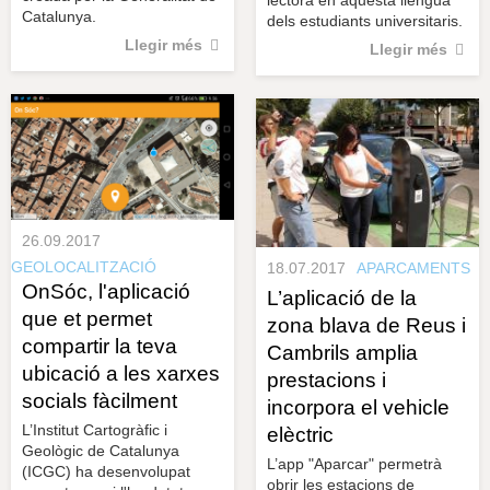
lectora en aquesta llengua
Catalunya.
dels estudiants universitaris.
Llegir més
Llegir més
26.09.2017
GEOLOCALITZACIÓ
18.07.2017
APARCAMENTS
OnSóc, l'aplicació
L’aplicació de la
que et permet
zona blava de Reus i
compartir la teva
Cambrils amplia
ubicació a les xarxes
prestacions i
socials fàcilment
incorpora el vehicle
L’Institut Cartogràfic i
elèctric
Geològic de Catalunya
L’app "Aparcar" permetrà
(ICGC) ha desenvolupat
obrir les estacions de