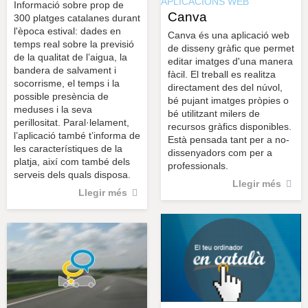
APLICACIONS WEB
Informació sobre prop de
Canva
300 platges catalanes durant
l'època estival: dades en
Canva és una aplicació web
temps real sobre la previsió
de disseny gràfic que permet
de la qualitat de l’aigua, la
editar imatges d'una manera
bandera de salvament i
fàcil. El treball es realitza
socorrisme, el temps i la
directament des del núvol,
possible presència de
bé pujant imatges pròpies o
meduses i la seva
bé utilitzant milers de
perillositat. Paral·lelament,
recursos gràfics disponibles.
l’aplicació també t’informa de
Està pensada tant per a no-
les característiques de la
dissenyadors com per a
platja, així com també dels
professionals.
serveis dels quals disposa.
Llegir més
Llegir més