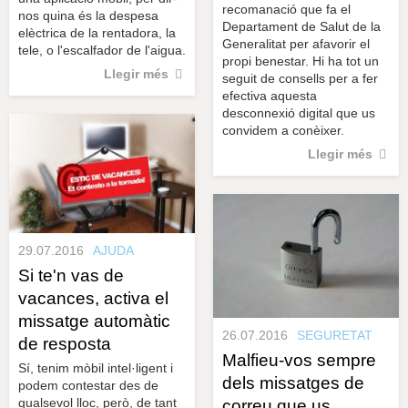
recomanació que fa el
nos quina és la despesa
Departament de Salut de la
elèctrica de la rentadora, la
Generalitat per afavorir el
tele, o l'escalfador de l'aigua.
propi benestar. Hi ha tot un
Llegir més
seguit de consells per a fer
efectiva aquesta
desconnexió digital que us
convidem a conèixer.
Llegir més
29.07.2016
AJUDA
Si te'n vas de
vacances, activa el
missatge automàtic
26.07.2016
SEGURETAT
de resposta
Malfieu-vos sempre
Sí, tenim mòbil intel·ligent i
dels missatges de
podem contestar des de
qualsevol lloc, però, de tant
correu que us