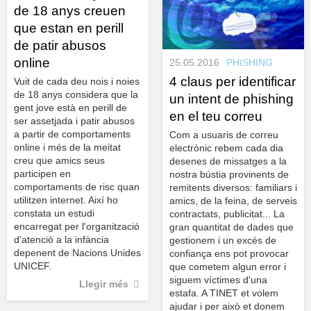
de 18 anys creuen
que estan en perill
de patir abusos
online
25.05.2016
PHISHING
4 claus per identificar
Vuit de cada deu nois i noies
de 18 anys considera que la
un intent de phishing
gent jove està en perill de
en el teu correu
ser assetjada i patir abusos
a partir de comportaments
Com a usuaris de correu
online i més de la meitat
electrònic rebem cada dia
creu que amics seus
desenes de missatges a la
participen en
nostra bústia provinents de
comportaments de risc quan
remitents diversos: familiars i
utilitzen internet. Així ho
amics, de la feina, de serveis
constata un estudi
contractats, publicitat... La
encarregat per l'organització
gran quantitat de dades que
d'atenció a la infància
gestionem i un excés de
depenent de Nacions Unides
confiança ens pot provocar
UNICEF.
que cometem algun error i
siguem víctimes d'una
Llegir més
estafa. A TINET et volem
ajudar i per això et donem