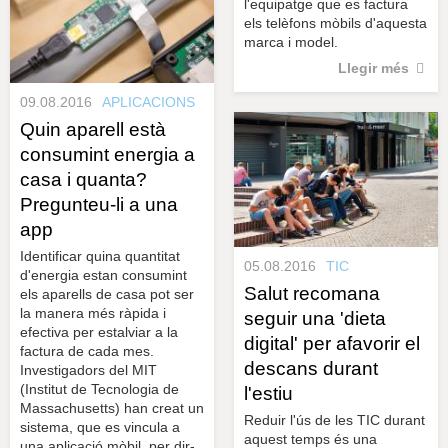
l'equipatge que es factura
els telèfons mòbils d'aquesta
marca i model.
Llegir més
09.08.2016
APLICACIONS
Quin aparell està
consumint energia a
casa i quanta?
Pregunteu-li a una
app
Identificar quina quantitat
05.08.2016
TIC
d'energia estan consumint
Salut recomana
els aparells de casa pot ser
la manera més ràpida i
seguir una 'dieta
efectiva per estalviar a la
digital' per afavorir el
factura de cada mes.
descans durant
Investigadors del MIT
(Institut de Tecnologia de
l'estiu
Massachusetts) han creat un
Reduir l'ús de les TIC durant
sistema, que es vincula a
aquest temps és una
una aplicació mòbil, per dir-