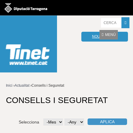
Jump to navigation
I
n
t
MENÚ
NOU WEBMAIL
r
o
d
u
ï
u
l
e
s
v
Inici
›
Actualitat
›
Consells i Seguretat
o
Esteu
s
CONSELLS I SEGURETAT
t
aquí
r
e
s
Selecciona
M
A
p
e
n
a