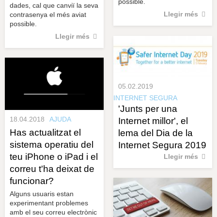
possible.
dades, cal que canviï la seva
Llegir més
contrasenya el més aviat
possible.
Llegir més
05.02.2019
INTERNET SEGURA
'Junts per una
18.04.2018
AJUDA
Internet millor', el
Has actualitzat el
lema del Dia de la
sistema operatiu del
Internet Segura 2019
teu iPhone o iPad i el
Llegir més
correu t'ha deixat de
funcionar?
Alguns usuaris estan
experimentant problemes
amb el seu correu electrònic