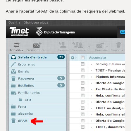
cal seguir els següents passos:
r
a
u
Anar a l'apartat 'SPAM' de la columna de l'esquerra del webmail.
l
e
s
c
l
a
u