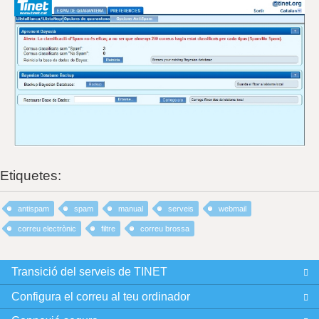
Etiquetes:
antispam
spam
manual
serveis
webmail
correu electrònic
filtre
correu brossa
Transició del serveis de TINET
Configura el correu al teu ordinador