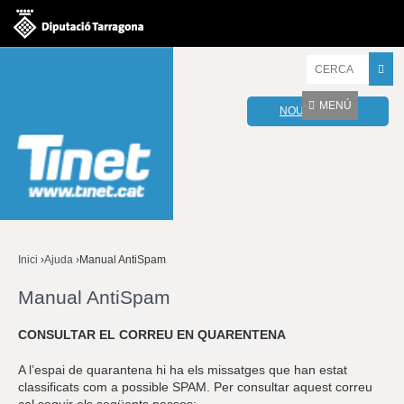
Jump to navigation
I
n
t
MENÚ
NOU WEBMAIL
r
o
d
u
ï
u
l
e
s
v
Inici
›
Ajuda
›
Manual AntiSpam
o
Esteu
s
Manual AntiSpam
t
aquí
r
CONSULTAR EL CORREU EN QUARENTENA
e
s
A l’espai de quarantena hi ha els missatges que han estat
p
classificats com a possible SPAM. Per consultar aquest correu
a