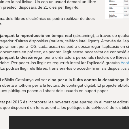
uin en la sol·licitud. Un cop un usuari demani un llibre
en préstec, disposarà de 21 dies per llegir-lo.
ura
dels llibres electrònics es podrà realitzar de dues
s:
jançant la reproducció en temps real
(streaming), a través de quals
egador d’altres dispositius (tauleta, telèfon intel·ligent). A través de l'
perament per a IOS, cada usuari es podrà descarregar l’aplicació en cin
 documents en préstec, es podran llegir sense necessitat de connexió a
jançant la descàrrega
, per a ordinadors personals i lectors de llibr
dobe. Per poder-los llegir es requerirà instal·lar l’aplicació gratuïta
Adob
 Es podran llegir els llibres, transferir-los o accedir-hi en sis dispositiu
i eBiblio Catalunya vol ser
eina per a la lluita contra la descàrrega i
 i oberta a tothom per a la lectura de contingut digital. El projecte eBi
ques públiques posen a l'abast dels usuaris en suport paper.
itat pel 2015 és incorporar les novetats que apareguin al mercat editoria
ls que disposin d’un fons adient a les polítiques de col·lecció de les bib