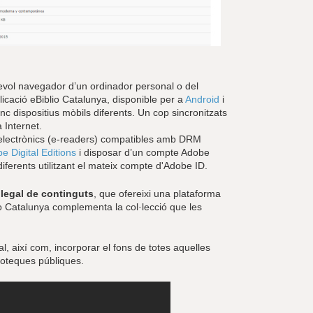
evol navegador d’un ordinador personal o del
aplicació eBiblio Catalunya, disponible per a
Android
i
c dispositius mòbils diferents. Un cop sincronitzats
 Internet.
es electrònics (e-readers) compatibles amb DRM
e Digital Editions
i disposar d’un compte Adobe
s diferents utilitzant el mateix compte d'Adobe ID.
l·legal de continguts
, que ofereixi una plataforma
blio Catalunya complementa la col·lecció que les
l, així com, incorporar el fons de totes aquelles
lioteques públiques.