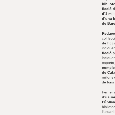
bibliot
ficció 
d’1 mil
d’una b
de Barc
Redacc
col·lecc
de ficc
inclouen
ficció
pe
incloue
esports,
complem
de Cata
milions 
de fons 
Per fer 
d’usuar
Pública
bibliote
l’usuari