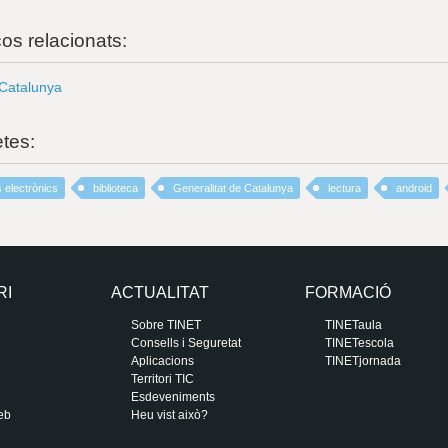
ços relacionats:
 Catalunya
etes:
es electrònics
biblioteca
Generalitat de Catalunya
lectura
android
RI
ACTUALITAT
FORMACIÓ
Sobre TINET
TINETaula
Consells i Seguretat
TINETescola
Aplicacions
TINETjornada
Territori TIC
Esdeveniments
eb
Heu vist això?