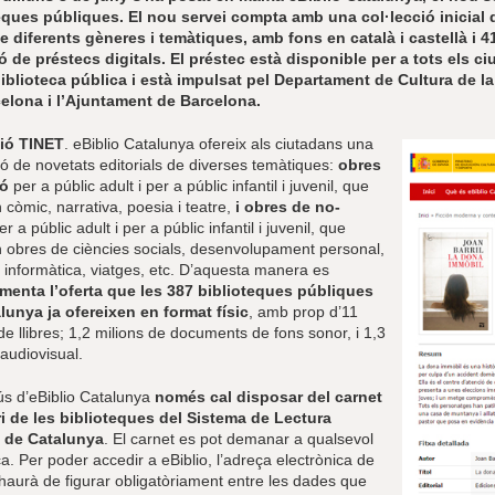
eques públiques. El nou servei compta amb una col·lecció inicial d
de diferents gèneres i temàtiques, amb fons en català i castellà i 
ió de préstecs digitals. El préstec està disponible per a tots els 
iblioteca pública i està impulsat pel Departament de Cultura de la
elona i l’Ajuntament de Barcelona.
ió TINET
. eBiblio Catalunya ofereix als ciutadans una
ió de novetats editorials de diverses temàtiques:
obres
ió
per a públic adult i per a públic infantil i juvenil, que
 còmic, narrativa, poesia i teatre,
i obres de no-
r a públic adult i per a públic infantil i juvenil, que
n obres de ciències socials, desenvolupament personal,
 informàtica, viatges, etc. D’aquesta manera es
enta l’oferta que les 387 biblioteques públiques
lunya ja ofereixen en format físic
, amb prop d’11
de llibres; 1,2 milions de documents de fons sonor, i 1,3
audiovisual.
ús d’eBiblio Catalunya
només cal disposar del carnet
i de les biblioteques del Sistema de Lectura
 de Catalunya
. El carnet es pot demanar a qualsevol
ca. Per poder accedir a eBiblio, l’adreça electrònica de
 haurà de figurar obligatòriament entre les dades que