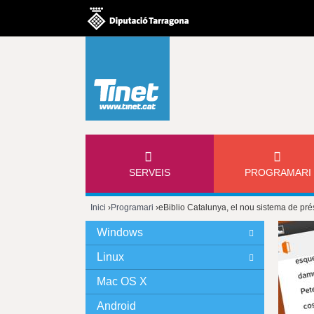
M
SERVEIS
PROGRAMARI
E
Inici
›
Programari
›
eBiblio Catalunya, el nou sistema de prés
N
Esteu
Windows
Ú
aquí
Linux
P
Mac OS X
Android
R