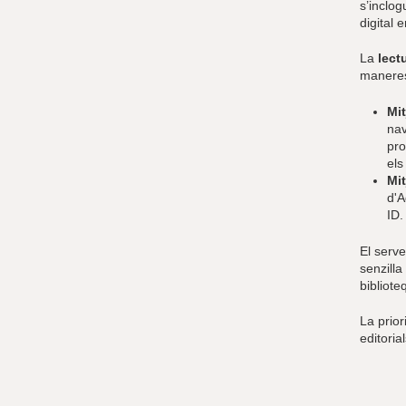
s’inclog
digital 
La
lect
manere
Mit
nav
pro
els
Mit
d'A
ID.
El serve
senzilla
bibliote
La prior
editoria