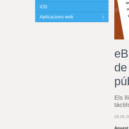
iOS
I
Aplicacions web
N
C
I
eB
P
de 
A
pú
L
Els l
tàctil
08.06.2
Aquest 