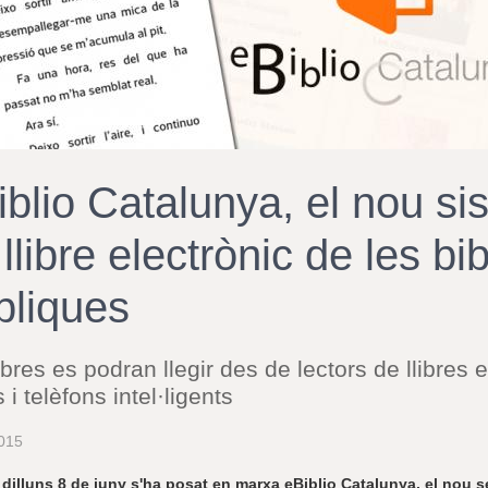
iblio Catalunya, el nou si
llibre electrònic de les bi
bliques
libres es podran llegir des de lectors de llibres 
s i telèfons intel·ligents
015
dilluns 8 de juny s'ha posat en marxa eBiblio Catalunya, el nou ser