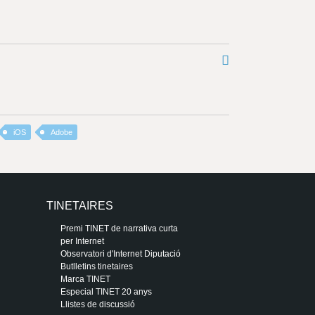
iOS
Adobe
TINETAIRES
Premi TINET de narrativa curta
per Internet
Observatori d'Internet Diputació
Butlletins tinetaires
Marca TINET
Especial TINET 20 anys
Llistes de discussió