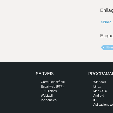
Enlla
eBiblio
Etiqu
llibr
SERVEIS
PROGRAMA
Correu electrònic
Windows
Espai web (FTP)
Linux
TINETblocs
Mac OS X
Webfàcil
Android
Incidències
iOS
Aplicacions w