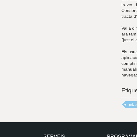
través d
Consorci
tracta d
Val a di
ara tamb
(just el
Els usu
aplicaci
comptin 
manualme
navegad
Etiqu
priva
SERVEIS
PROGRAMA