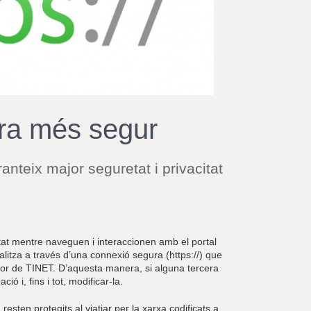
r
a
u
l
e
s
c
l
a
ara més segur
u
nteix major seguretat i privacitat
tat mentre naveguen i interaccionen amb el portal
alitza a través d’una connexió segura (https://) que
rvidor de TINET. D’aquesta manera, si alguna tercera
ó i, fins i tot, modificar-la.
resten protegits al viatjar per la xarxa codificats a