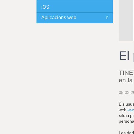
iOS
I
Aplicacions web
N
C
I
El
P
TINET
A
en la
L
05.03.2
Els usu
web
www
xifra i 
persona 
Les dade