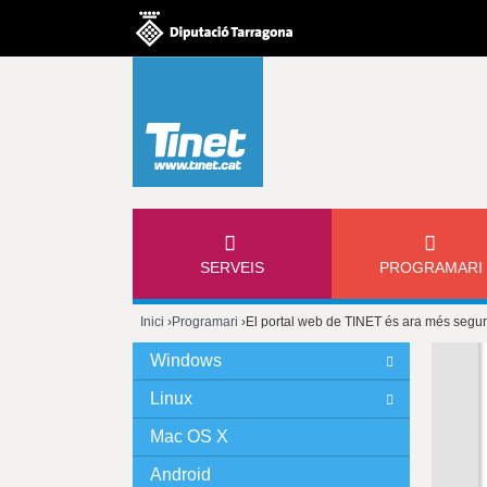
M
SERVEIS
PROGRAMARI
E
Inici
›
Programari
›
El portal web de TINET és ara més segur
N
Esteu
Windows
Ú
aquí
Linux
P
Mac OS X
Android
R