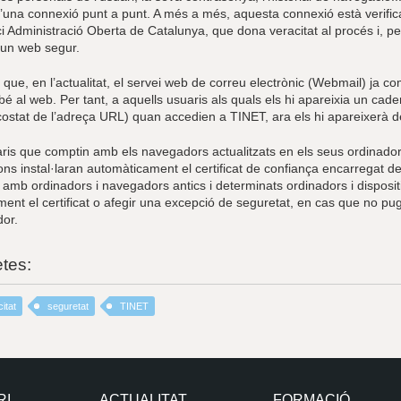
’una connexió punt a punt. A més a més, aquesta connexió està verificad
 Administració Oberta de Catalunya, que dona veracitat al procés i, per
’un web segur.
r que, en l’actualitat, el servei web de correu electrònic (Webmail) ja
é al web. Per tant, a aquells usuaris als quals els hi apareixia un cad
 costat de l’adreça URL) quan accedien a TINET, ara els hi apareixerà d
aris que comptin amb els navegadors actualitzats en els seus ordinadors
ons instal·laran automàticament el certificat de confiança encarregat de
amb ordinadors i navegadors antics i determinats ordinadors i dispositi
nt el certificat o afegir una excepció de seguretat, en cas que no pugu
or.
etes:
citat
seguretat
TINET
RI
ACTUALITAT
FORMACIÓ