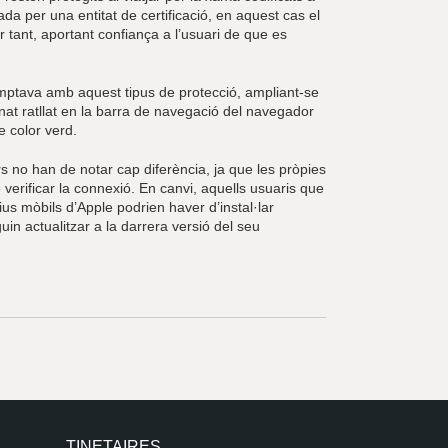
a per una entitat de certificació, en aquest cas el
 tant, aportant confiança a l’usuari de que es
 comptava amb aquest tipus de protecció, ampliant-se
enat ratllat en la barra de navegació del navegador
e color verd.
 no han de notar cap diferència, ja que les pròpies
 verificar la connexió. En canvi, aquells usuaris que
us mòbils d’Apple podrien haver d’instal·lar
in actualitzar a la darrera versió del seu
TINETAIRES