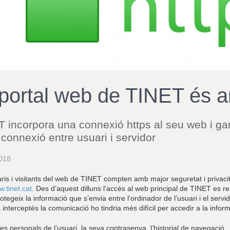
 portal web de TINET és 
 incorpora una connexió https al seu web i gara
 connexió entre usuari i servidor
018
aris i visitants del web de TINET compten amb major seguretat i privaci
.tinet.cat
. Des d’aquest dilluns l’accés al web principal de TINET es re
protegeix la informació que s’envia entre l’ordinador de l’usuari i el se
interceptés la comunicació ho tindria més difícil per accedir a la informaci
s personals de l’usuari, la seva contrasenya, l’historial de navegació... 