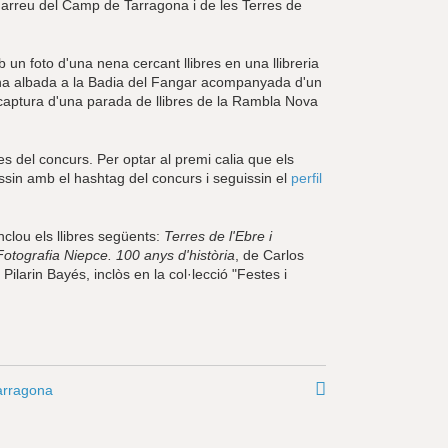
a arreu del Camp de Tarragona i de les Terres de
 un foto d'una nena cercant llibres en una llibreria
una albada a la Badia del Fangar acompanyada d'un
captura d'una parada de llibres de la Rambla Nova
ses del concurs. Per optar al premi calia que els
tessin amb el hashtag del concurs i seguissin el
perfil
nclou els llibres següents:
Terres de l'Ebre i
Fotografia Niepce. 100 anys d'història
, de Carlos
 Pilarin Bayés, inclòs en la col·lecció "Festes i
Tarragona