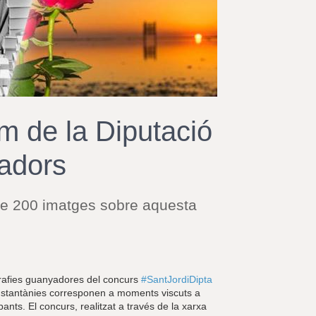
r
a
u
l
e
s
c
l
a
m de la Diputació
u
yadors
 de 200 imatges sobre aquesta
e
ografies guanyadores del concurs
#SantJordiDipta
 instantànies corresponen a moments viscuts a
ants. El concurs, realitzat a través de la xarxa