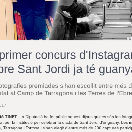
 primer concurs d'Instagra
bre Sant Jordi ja té guan
otografies premiades s'han escollit entre més
vitat al Camp de Tarragona i les Terres de l'Ebr
017
ió TINET
. La Diputació ha fet públic aquest dijous quines són les fot
at per la institució per celebrar la diada de Sant Jordi d'enguany. Les
, Tarragona i Tortosa i s'han elegit d'entre més de 200 captures particip