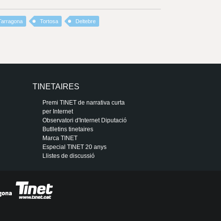
Tarragona
Tortosa
Deltebre
TINETAIRES
Premi TINET de narrativa curta
per Internet
Observatori d'Internet Diputació
Butlletins tinetaires
Marca TINET
Especial TINET 20 anys
Llistes de discussió