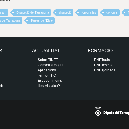
agram
Diputació de Tarragona
diputació
fotografies
concurs
 de Tarragona
Terres de l'Ebre
RI
ACTUALITAT
FORMACIÓ
Sobre TINET
TINETaula
Consells i Seguretat
TINETescola
Aplicacions
TINETjornada
Territori TIC
Esdeveniments
eb
Heu vist això?