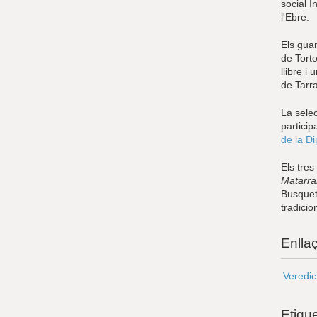
social 
l'Ebre.
Els gua
de Tort
llibre i
de Tarr
La selec
particip
de la Di
Els tres
Matarr
Busquet
tradicio
Enlla
Veredic
Etiqu