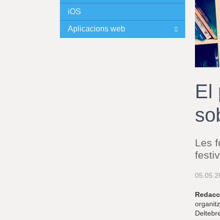
iOS
I
Aplicacions web
N
C
I
El
P
so
A
L
Les f
festi
05.05.2
Redacc
organitz
Deltebre