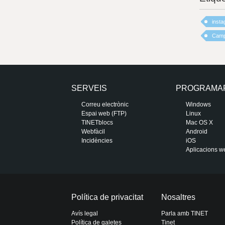
inst
Camp
SERVEIS
PROGRAMA
Correu electrònic
Windows
Espai web (FTP)
Linux
TINETblocs
Mac OS X
Webfàcil
Android
Incidències
iOS
Aplicacions w
Política de privacitat
Nosaltres
Avís legal
Parla amb TINET
Política de galetes
Tinet