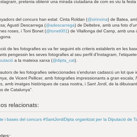
Instagram, pretenia obtenir una mirada ciutadana de com es viu la fest
nyadors del concurs han estat: Cinta Roldan (
@xirinxina
) de Batea, amb
osa; Agustí Descarrega (
@adescarrega
) de Deltebre, amb una foto d'
 unes roses, i Toni Bonet (
@tonet001
) de Vilallonga del Camp, amb una 
agona.
ció de les fotografies es va fer seguint els criteris establerts en les ba
ants pengessin les seves fotografies al seu perfil d'Instagram, l'etique
putació
a la mateixa xarxa (
@dipta_cat
).
 autors de les fotografies seleccionades s'enduran cadascú un lot que i
anya
, de Vicent Pellicer, amb fotografies impressionants a gran escala;
s, amb imatges històriques de casa nostra, i
Sant Jordi
, de la dibuixant
ns de Catalunya".
ços relacionats:
te i bases del concurs #SantJordiDipta organitzat per la Diputació de 
etes: