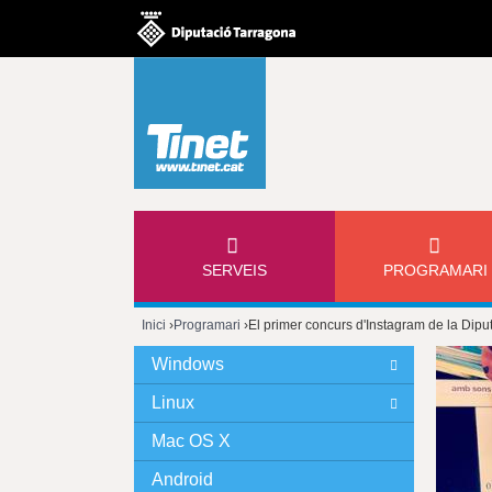
M
SERVEIS
PROGRAMARI
E
Inici
›
Programari
›
El primer concurs d'Instagram de la Dipu
N
Esteu
Windows
Ú
aquí
Linux
P
Mac OS X
Android
R