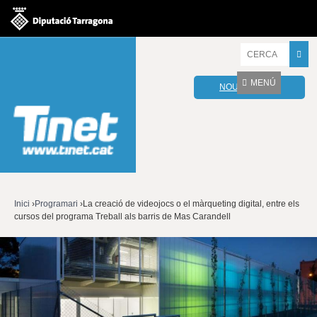
Jump to navigation
I
n
t
MENÚ
NOU WEBMAIL
r
o
d
u
ï
u
l
e
s
v
Inici
›
Programari
›
La creació de videojocs o el màrqueting digital, entre els
o
cursos del programa Treball als barris de Mas Carandell
Esteu
s
t
aquí
r
e
s
p
a