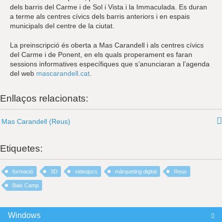
dels barris del Carme i de Sol i Vista i la Immaculada. Es duran
a terme als centres cívics dels barris anteriors i en espais
municipals del centre de la ciutat.
La preinscripció és oberta a Mas Carandell i als centres cívics
del Carme i de Ponent, en els quals properament es faran
sessions informatives específiques que s’anunciaran a l’agenda
del web
mascarandell.cat
.
Enllaços relacionats:
Mas Carandell (Reus)
Etiquetes:
formació
3D
videojocs
màrqueting digital
Reus
Baix Camp
Windows