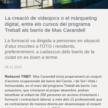
r
a
u
l
La creació de videojocs o el màrqueting
e
s
digital, entre els cursos del programa
c
Treball als barris de Mas Carandell
l
a
u
La formació va dirigida a persones en situació
d'atur inscrites a l'OTG i residents,
preferentment, a cadascun dels barris de la
ciutat on es duen a terme
06.11.2015
Redacció TINET
. Mas Carandell inicia properament un conjunt
d’accions ocupacionals als barris del Carme, i de Sol i Vista i
Immaculada, en el marc del programa Treball als barris. Les
actuacions, que s’iniciaran el proper desembre, podran
beneficiar al voltant de 200 persones en accions d’orientació i
formació i contractació laboral, a més dels 12 professionals que
es contractaran de manera directa per desenvolupar el conjunt