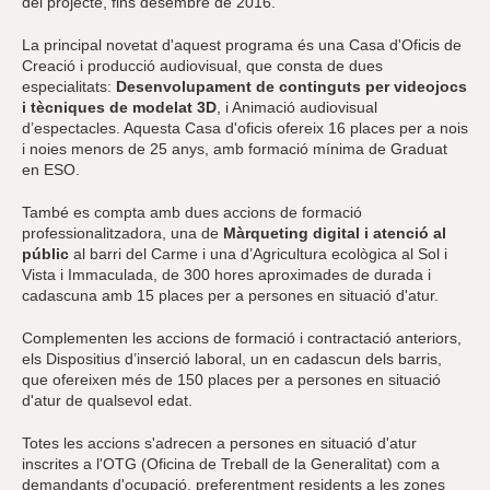
del projecte, fins desembre de 2016.
La principal novetat d'aquest programa és una Casa d'Oficis de
Creació i producció audiovisual, que consta de dues
especialitats:
Desenvolupament de continguts per videojocs
i tècniques de modelat 3D
, i Animació audiovisual
d’espectacles. Aquesta Casa d'oficis ofereix 16 places per a nois
i noies menors de 25 anys, amb formació mínima de Graduat
en ESO.
També es compta amb dues accions de formació
professionalitzadora, una de
Màrqueting digital i atenció al
públic
al barri del Carme i una d’Agricultura ecològica al Sol i
Vista i Immaculada, de 300 hores aproximades de durada i
cadascuna amb 15 places per a persones en situació d'atur.
Complementen les accions de formació i contractació anteriors,
els Dispositius d’inserció laboral, un en cadascun dels barris,
que ofereixen més de 150 places per a persones en situació
d'atur de qualsevol edat.
Totes les accions s'adrecen a persones en situació d'atur
inscrites a l'OTG (Oficina de Treball de la Generalitat) com a
demandants d'ocupació, preferentment residents a les zones