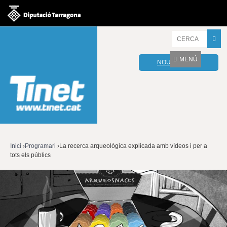
Jump to navigation
I
n
t
MENÚ
NOU WEBMAIL
r
o
d
u
ï
u
l
e
s
v
Inici
›
Programari
›
La recerca arqueològica explicada amb vídeos i per a
o
tots els públics
Esteu
s
t
aquí
r
e
s
p
a