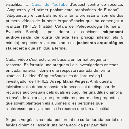
visualitzar al
Canal de YouTube
d’aquest centre de recerca
.
"Atapuerca y el primer poblamiento prehistórico de Europa" i
“Atapuerca y el canibalismo durante la prehistoria" són els dos
primers vídeos de la sèrie ArqueoSnacks que ha començat a
realitzar l’IPHES (Institut Català de Paleoecologia Humana i
Evolució Social) per donar a conèixer,
mitjançant
audiovisuals de curta durada
(en principi inferior als 5
minuts), aspectes relacionats amb els
jaciments arqueològics
i la recerca
que s’hi duu a terme.
Cada vídeo s'estructura en base a un format pregunta –
resposta. Es formula una pregunta i els investigadors entesos
en cada matèria li donen una resposta raonada de forma
sintètica. La idea d'ArqueoSnacks és de l’arqueòleg i
investigador de l’IPHES
Josep Maria Vergès
. Amb questa
iniciativa volia donar resposta a la necessitat de disposar de
recursos audiovisuals dels quals es pugui fer una difusió àmplia
a través de la xarxa , que permetin respondre a les preguntes
que sovint plantegen els alumnes o les persones que
s'interessen pels jaciments i la recerca que fan a l'Institut.
Segons Vergès, s'ha optat pel format de curta durada per tal de
fer-los dinàmics i assolir una bona acollida per part dels