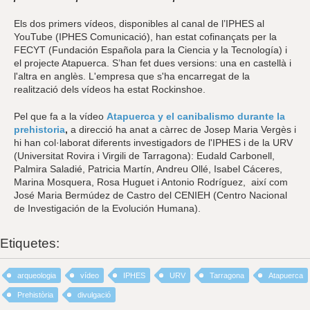
Els dos primers vídeos, disponibles al canal de l’IPHES al
YouTube (IPHES Comunicació), han estat cofinançats per la
FECYT (Fundación Española para la Ciencia y la Tecnología) i
el projecte Atapuerca. S’han fet dues versions: una en castellà i
l'altra en anglès. L'empresa que s'ha encarregat de la
realització dels vídeos ha estat Rockinshoe.
Pel que fa a la vídeo
Atapuerca y el canibalismo durante la
prehistoria
,
a direcció ha anat a càrrec de Josep Maria Vergès i
hi han col·laborat diferents investigadors de l'IPHES i de la URV
(Universitat Rovira i Virgili de Tarragona): Eudald Carbonell,
Palmira Saladié, Patricia Martín, Andreu Ollé, Isabel Cáceres,
Marina Mosquera, Rosa Huguet i Antonio Rodríguez, així com
José Maria Bermúdez de Castro del CENIEH (Centro Nacional
de Investigación de la Evolución Humana).
Etiquetes:
arqueologia
vídeo
IPHES
URV
Tarragona
Atapuerca
Prehistòria
divulgació