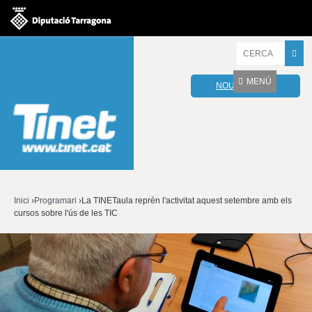
Jump to navigation
I
n
t
MENÚ
NOU WEBMAIL
r
o
d
u
ï
u
l
e
s
v
Inici
›
Programari
›
La TINETaula reprèn l'activitat aquest setembre amb els
o
cursos sobre l'ús de les TIC
Esteu
s
t
aquí
r
e
s
p
a