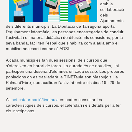
amb la
col·laboració
dels
Ajuntaments
dels diferents municipis. La Diputació de Tarragona aporta
l’equipament informàtic, les persones encarregades de conduir
l’activitat i el material didàctic i de difusió. Els consistoris, per la
seva banda, faciliten l'espai que s'habilita com a aula amb el
mobiliari necesari i connexió ADSL.
A cada municipi es fan dues sessions dels cursos que
s'ofereixen en horari de tarda. La durada és de nou dies, i hi
participen una desena d'alumnes en cada sessió. Les properes
poblacions on es traslladarà la TINETaula són Maspujols i la
Palma d'Ebre, que acolliran l'activitat entre els dies 19 i 29 de
setembre.
A
tinet.cat/formació/tinetaula
es poden consultar les
característiques dels cursos, el calendari i els detalls per a fer
els inscripcions.