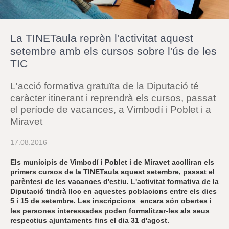
r
a
u
l
La TINETaula reprèn l'activitat aquest
e
s
setembre amb els cursos sobre l'ús de les
c
TIC
l
a
u
L'acció formativa gratuïta de la Diputació té
caràcter itinerant i reprendrà els cursos, passat
el període de vacances, a Vimbodí i Poblet i a
Miravet
17.08.2016
Els municipis de Vimbodí i Poblet i de Miravet acolliran els
primers cursos de la TINETaula aquest setembre, passat el
parèntesi de les vacances d'estiu. L'activitat formativa de la
Diputació tindrà lloc en aquestes poblacions entre els dies
5 i 15 de setembre. Les inscripcions encara són obertes i
les persones interessades poden formalitzar-les als seus
respectius ajuntaments fins el dia 31 d'agost.