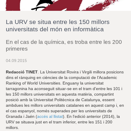
r
a
u
l
La URV se situa entre les 150 millors
e
s
universitats del món en informàtica
c
l
En el cas de la química, es troba entre les 200
a
u
primeres
04.09.2015
Redacció TINET
. La Universitat Rovira i Virgili millora posicions
dins el rànquing en ciències de la computació de l'Academic
Ranking of World Universities. Enguany la universitat
tarragonina ha aconseguit situar-se en el tram d'entre les 101 i
les 150 millors universitats en aquesta matèria, compartint
posició amb la Universitat Politècnica de Catalunya, essent
ambdues les millors universitats catalanes en aquest camp i, en
el cas espanyol, només superades per les universitats de
Granada i Jaén (
accés al llistat
). En l'edició anterior (2014), la
URV se situava just en el tram inferior, entre les 151 i 200
millors.