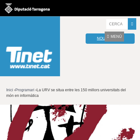
Jump to navigation
I
n
t
MENÚ
NOU WEBMAIL
r
o
d
u
ï
u
l
e
s
v
Inici
›
Programari
›
La URV se situa entre les 150 millors universitats del
o
món en informàtica
Esteu
s
t
aquí
r
e
s
p
a