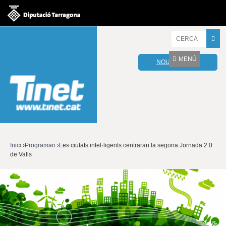
Jump to navigation
I
n
t
MENÚ
NOU WEBMAIL
r
o
d
u
ï
u
l
e
s
v
Inici
›
Programari
›
Les ciutats intel·ligents centraran la segona Jornada 2.0
o
de Valls
Esteu
s
t
aquí
r
e
s
p
a