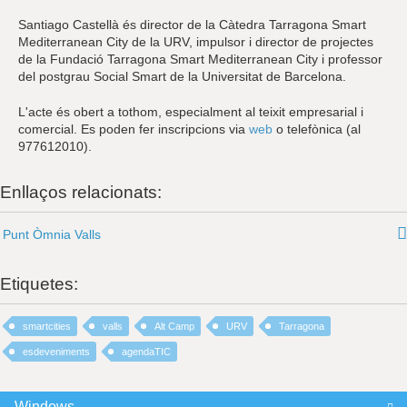
Santiago Castellà és director de la Càtedra Tarragona Smart
Mediterranean City de la URV, impulsor i director de projectes
de la Fundació Tarragona Smart Mediterranean City i professor
del postgrau Social Smart de la Universitat de Barcelona.
L'acte és obert a tothom, especialment al teixit empresarial i
comercial. Es poden fer inscripcions via
web
o telefònica (al
977612010).
Enllaços relacionats:
Punt Òmnia Valls
Etiquetes:
smartcities
valls
Alt Camp
URV
Tarragona
esdeveniments
agendaTIC
Windows