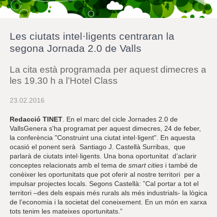
r
a
u
l
Les ciutats intel·ligents centraran la
e
s
segona Jornada 2.0 de Valls
c
l
La cita està programada per aquest dimecres a
a
u
les 19.30 h a l’Hotel Class
23.02.2016
Redacció TINET
. En el marc del cicle Jornades 2.0 de
VallsGenera s'ha programat per aquest dimecres, 24 de feber,
la conferència "Construint una ciutat intel·ligent". En aquesta
ocasió el ponent serà Santiago J. Castellà Surribas, que
parlarà de ciutats intel·ligents. Una bona oportunitat d’aclarir
conceptes relacionats amb el tema de
smart cities
i també de
conèixer les oportunitats que pot oferir al nostre territori per a
impulsar projectes locals. Segons Castellà: ”Cal portar a tot el
territori –des dels espais més rurals als més industrials- la lògica
de l’economia i la societat del coneixement. En un món en xarxa
tots tenim les mateixes oportunitats.”