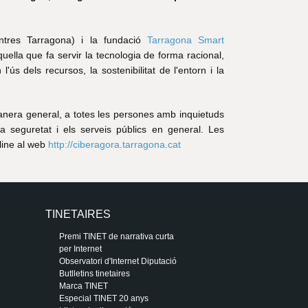
entres Tarragona) i la fundació
Tarragona Smart
quella que fa servir la tecnologia de forma racional,
l'ús dels recursos, la sostenibilitat de l'entorn i la
manera general, a totes les persones amb inquietuds
 la seguretat i els serveis públics en general. Les
line al web
http://ciberagora.tarragona.cat
TINETAIRES
Premi TINET de narrativa curta
per Internet
Observatori d'Internet Diputació
Butlletins tinetaires
Marca TINET
Especial TINET 20 anys