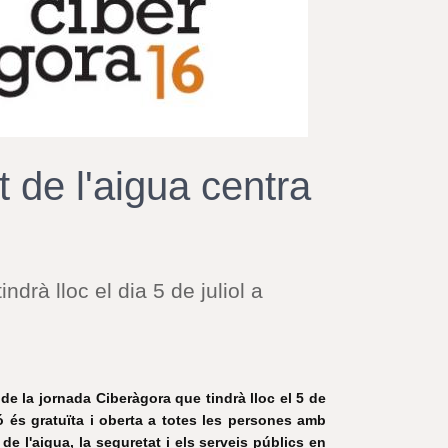
r
a
u
l
e
s
c
l
a
nt de l'aigua centra
u
ndrà lloc el dia 5 de juliol a
de la jornada Ciberàgora que tindrà lloc el 5 de
ió és gratuïta i oberta a totes les persones amb
 de l'aigua, la seguretat i els serveis públics en