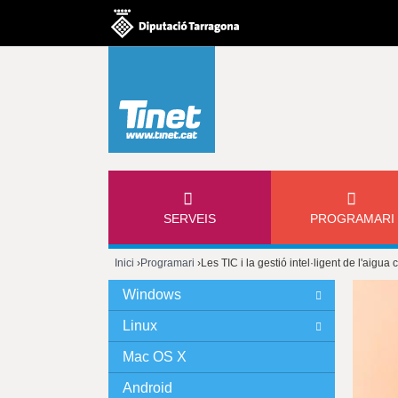
M
SERVEIS
PROGRAMARI
E
Inici
›
Programari
›
Les TIC i la gestió intel·ligent de l'aigua
N
Esteu
Windows
Ú
aquí
Linux
P
Mac OS X
Android
R