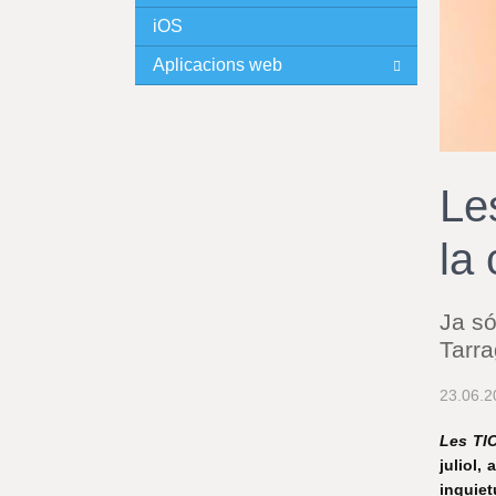
iOS
I
Aplicacions web
N
C
I
Les
P
la
A
L
Ja só
Tarr
23.06.2
Les TIC
juliol,
inquiet