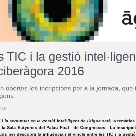
 TIC i la gestió intel·lige
 ciberàgora 2016
n obertes les incripcions per a la jornada, que ti
agona
016
 i la seguretat en la gestió intel·ligent de l'aigua
serà la temàtica 
 a la Sala Eutyches del Palau Firal i de Congressos. La inscripc
uds per descobrir la influència i el vincle entre les TIC i la gestió