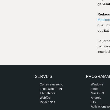
genera
Redacc
Mediter
que, int
qualitat
La jorn
per des
inscripc
SERVEIS
PROGRAMA
Correu electrònic
Windows
Espai web (FTP)
Linux
TINETblocs
Mac OS X
Webfàcil
Android
Incidències
iOS
Aplicacions w