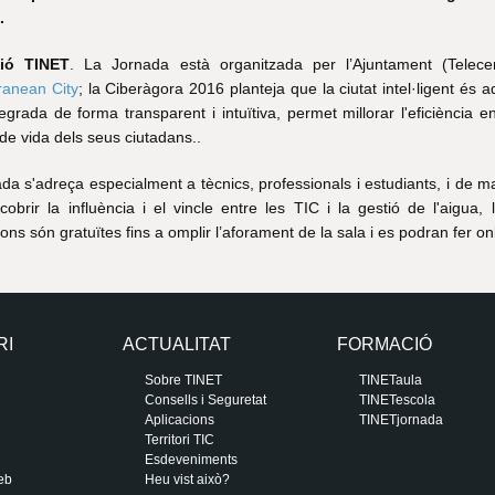
l.
ió TINET
. La Jornada està organitzada per l’Ajuntament (Telec
ranean City
; la Ciberàgora 2016 planteja que la ciutat intel·ligent és a
egrada de forma transparent i intuïtiva, permet millorar l'eficiència en 
 de vida dels seus ciutadans..
ada s'adreça especialment a tècnics, professionals i estudiants, i de 
cobrir la influència i el vincle entre les TIC i la gestió de l'aigua,
ions són gratuïtes fins a omplir l’aforament de la sala i es podran fer on
RI
ACTUALITAT
FORMACIÓ
Sobre TINET
TINETaula
Consells i Seguretat
TINETescola
Aplicacions
TINETjornada
Territori TIC
Esdeveniments
eb
Heu vist això?