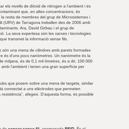
r els nivells de diòxid de nitrogen a l’ambient i és
 contaminant que, en altes concentracions, és
t i la resta de membres del grup de Microsistemes i
rgili (URV) de Tarragona treballen des de 2006 amb
aminants. Ara, David Girbau i el grup de
ó. La seva expertesa són les xarxes i tecnologies
 que transmet la informació sense fils.
s són una mena de cilindres amb parets formades
metre és d’uns pocs nanòmetres. Un nanòmetre és la
de mitjana, és de 0,1 mil·límetres, és a dir, 100.000
 amb l’ambient i tenen una gran superfície per
otubs que posem sobre una mena de targeta, similar
està connectat a uns elèctrodes que permeten
 resistència”, afegeix. D’aquesta forma, és possible
ia de
sensor sense fil
, anomenada
RFID
. És el