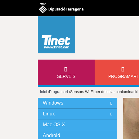
M
SERVEIS
PROGRAMARI
E
Inici
›
Programari
›
Sensors Wi-Fi per detectar contaminació
N
Esteu
Windows
Ú
aquí
Linux
P
Mac OS X
Android
R