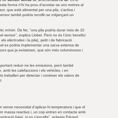
esta forma n’hi ha prou d’acostar-se uns metres al
or, que està alimentat per una pila, s’activa i
sensor també podria recollir-se mitjançant un
c mínim. De fet, “una pila podria durar més de 10
l sensor”, explica Llobet. Però no és l’únic benefici
 elèctrodes i la pila), petit i de fabricació
a qual es podria implementar una xarxa extensa de
nsors que ja existeixen, que són més voluminosos i
important reduir-ne les emissions, però també
 amb les calefaccions i els vehicles, i en
s treballen per detectar i conèixer els valors de
t.
 sense necessitat d’aplicar-hi temperatura i que el
 són massa reactius i, un cop entren en contacte amb
ntració baixi, si no s’escalfa”, aclareix Eduard