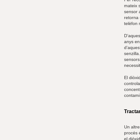
mateix 
sensor a
retorna 
telèfon
D’aques
anys en 
d’aquest
senzilla
sensors 
necessit
El diòxi
controla
concentr
contamin
Tracta
Un altr
procés é
el diòxi