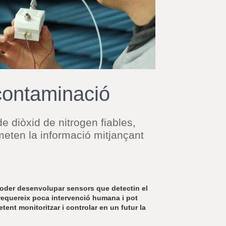
r
a
u
l
e
s
c
l
a
contaminació
u
 diòxid de nitrogen fiables,
meten la informació mitjançant
poder desenvolupar sensors que detectin el
 requereix poca intervenció humana i pot
tent monitoritzar i controlar en un futur la