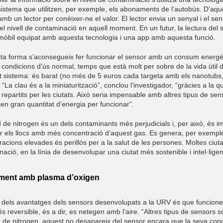
sistema que utilitzen, per exemple, els abonaments de l’autobús. D’aqu
mb un lector per conèixer-ne el valor. El lector envia un senyal i el sens
el nivell de contaminació en aquell moment. En un futur, la lectura del 
 mòbil equipat amb aquesta tecnologia i una app amb aquesta funció.
ta forma s’aconsegueix fer funcionar el sensor amb un consum energèti
condicions d’ús normal, temps que està molt per sobre de la vida útil de
 sistema: és barat (no més de 5 euros cada targeta amb els nanotubs, els
. “La clau és a la miniaturització”, conclou l’investigador, “gràcies a l
repartits per les ciutats. Això seria impensable amb altres tipus de se
en gran quantitat d’energia per funcionar”.
d de nitrogen és un dels contaminants més perjudicials i, per això, és 
r els llocs amb més concentració d’aquest gas. Es genera, per exemple,
acions elevades és perillós per a la salut de les persones. Moltes ciutat
ació, en la línia de desenvolupar una ciutat més sostenible i intel·ligen
ment amb plasma d’oxigen
e dels avantatges dels sensors desenvolupats a la URV és que funcionen
s reversible, és a dir, es netegen amb l’aire. “Altres tipus de sensors
d de nitrogen, aquest no desapareix del sensor encara que la seva conce