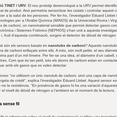
ió TINET / URV
. El nou prototip desenvolupat a la URV permet identifica
at de produir. Això permetria sensoritzar les ciutats i controlar aquest
 per a la salut de les persones. Per fer-ho, l’investigador Eduard Llobe
nologies per a l'Anàlisi Química (MINOS) de la Universitat Rovira i Vi
s de carboni, un nanomaterial sensible que permet detectar gasos cont
ctrònica i Sistemes Fotònics (NEPHOS) s’han unit a aquesta investigaci
l i, fruit d’aquesta combinació, sorgeix el detector de diòxid de nitrogen
uè són els sensors basats en
nanotubs de carboni
? Aquests nanotub
ms de carboni enllaçats entre ells. A més, són molt petits: el seu dià
ima part d’un mil·límetre. Per fer-se una idea, el diàmetre d’un cabell, 
res. Com que és tan petit, tots els àtoms de carboni estan en contacte
tuar amb els gasos que es volen detectar.
sensor “no utilitzem un únic nanotub de carboni, sinó una capa de nan
argeta de crèdit”, explica l’investigador Eduard Llobet. Aquest sensor 
ne la resistència. “En presència de gasos hi ha una variació d’aquesta
 el nivell de diòxid de nitrogen a l’ambient en el moment de la lectura.
a sense fil
llir la informació sobre el nivell de contaminació s’utilitza una tecnolog