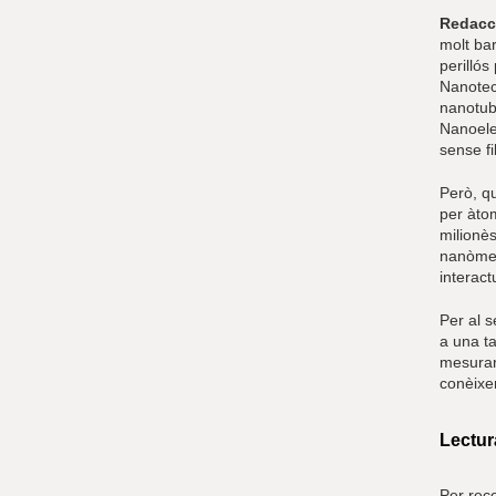
Redacc
molt bar
perillós
Nanotec
nanotub
Nanoele
sense fi
Però, q
per àto
milionès
nanòmet
interac
Per al 
a una t
mesurar-
conèixer
Lectur
Per reco