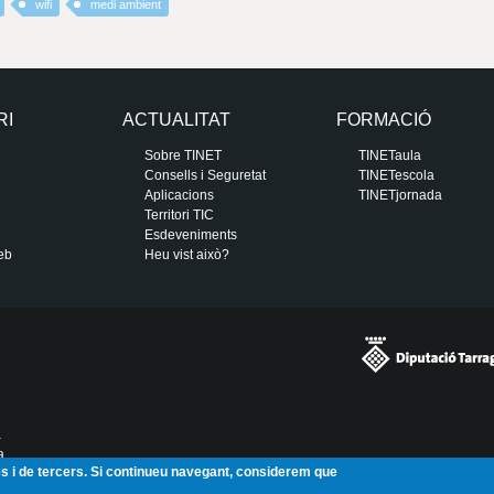
wifi
medi ambient
RI
ACTUALITAT
FORMACIÓ
Sobre TINET
TINETaula
Consells i Seguretat
TINETescola
Aplicacions
TINETjornada
Territori TIC
Esdeveniments
eb
Heu vist això?
a
a
ies i de tercers. Si continueu navegant, considerem que