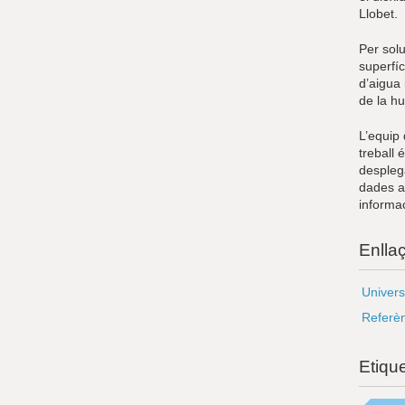
Llobet.
Per solu
superfí
d’aigua 
de la hu
L’equip
treball 
desplega
dades a 
informac
Enlla
Universi
Referèn
Etiqu