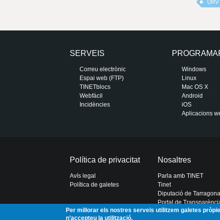
URV
SERVEIS
PROGRAMA
Correu electrònic
Windows
Espai web (FTP)
Linux
TINETblocs
Mac OS X
Webfàcil
Android
Incidències
iOS
Aplicacions w
Política de privacitat
Nosaltres
Avís legal
Parla amb TINET
Política de galetes
Tinet
Diputació de Tarragon
Portal de Transparènci
Per millorar els nostres serveis utilitzem galetes pròp
n’accepteu la utilització.