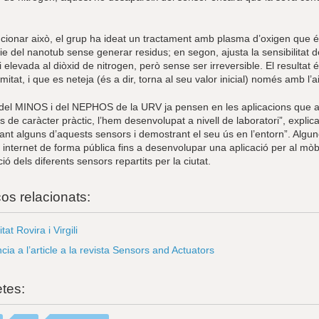
cionar això, el grup ha ideat un tractament amb plasma d’oxigen que és 
cie del nanotub sense generar residus; en segon, ajusta la sensibilitat
i elevada al diòxid de nitrogen, però sense ser irreversible. El resultat
mitat, i que es neteja (és a dir, torna al seu valor inicial) només amb l’
 del MINOS i del NEPHOS de la URV ja pensen en les aplicacions que aqu
és de caràcter pràctic, l’hem desenvolupat a nivell de laboratori”, explic
nt alguns d’aquests sensors i demostrant el seu ús en l’entorn”. Algune
internet de forma pública fins a desenvolupar una aplicació per al mòbil
ió dels diferents sensors repartits per la ciutat.
ços relacionats:
tat Rovira i Virgili
cia a l’article a la revista Sensors and Actuators
etes: