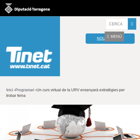
Jump to navigation
I
n
t
MENÚ
NOU WEBMAIL
r
o
d
u
ï
u
l
e
s
v
Inici
›
Programari
›
Un curs virtual de la URV ensenyarà estratègies per
o
trobar feina
Esteu
s
t
aquí
r
e
s
p
a