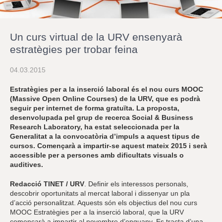
r
a
u
l
Un curs virtual de la URV ensenyarà
e
s
estratègies per trobar feina
c
l
04.03.2015
a
u
Estratègies per a la inserció laboral és el nou curs MOOC
(Massive Open Online Courses) de la URV, que es podrà
seguir per internet de forma gratuïta. La proposta,
desenvolupada pel grup de recerca Social & Business
Research Laboratory, ha estat seleccionada per la
Generalitat a la convocatòria d’impuls a aquest tipus de
cursos. Començarà a impartir-se aquest mateix 2015 i serà
accessible per a persones amb dificultats visuals o
auditives.
Redacció TINET / URV
. Definir els interessos personals,
descobrir oportunitats al mercat laboral i dissenyar un pla
d’acció personalitzat. Aquests són els objectius del nou curs
MOOC Estratègies per a la inserció laboral, que la URV
començarà a impartir al novembre d’enguany. Es tracta d’una