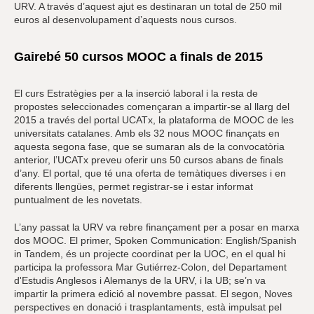
URV. A través d’aquest ajut es destinaran un total de 250 mil
euros al desenvolupament d’aquests nous cursos.
Gairebé 50 cursos MOOC a finals de 2015
El curs Estratègies per a la inserció laboral i la resta de
propostes seleccionades començaran a impartir-se al llarg del
2015 a través del portal UCATx, la plataforma de MOOC de les
universitats catalanes. Amb els 32 nous MOOC finançats en
aquesta segona fase, que se sumaran als de la convocatòria
anterior, l’UCATx preveu oferir uns 50 cursos abans de finals
d’any. El portal, que té una oferta de temàtiques diverses i en
diferents llengües, permet registrar-se i estar informat
puntualment de les novetats.
L’any passat la URV va rebre finançament per a posar en marxa
dos MOOC. El primer, Spoken Communication: English/Spanish
in Tandem, és un projecte coordinat per la UOC, en el qual hi
participa la professora Mar Gutiérrez-Colon, del Departament
d'Estudis Anglesos i Alemanys de la URV, i la UB; se’n va
impartir la primera edició al novembre passat. El segon, Noves
perspectives en donació i trasplantaments, està impulsat pel