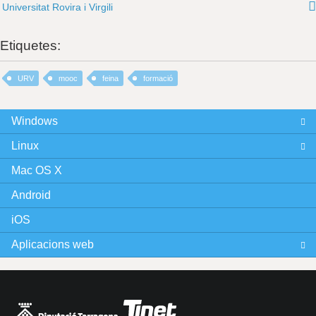
Universitat Rovira i Virgili
Etiquetes:
URV
mooc
feina
formació
Windows
Linux
Mac OS X
Android
iOS
Aplicacions web