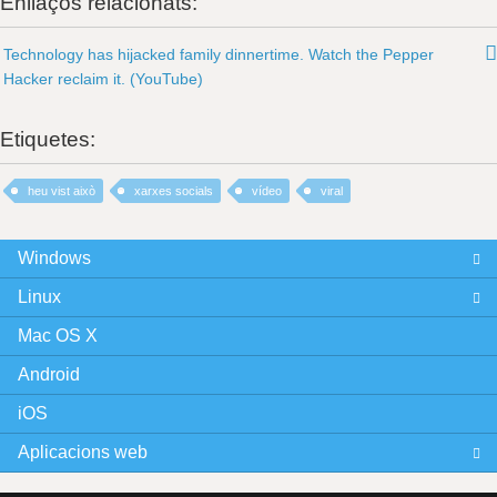
Enllaços relacionats:
Technology has hijacked family dinnertime. Watch the Pepper
Hacker reclaim it. (YouTube)
Etiquetes:
heu vist això
xarxes socials
vídeo
viral
Windows
Linux
Mac OS X
Android
iOS
Aplicacions web