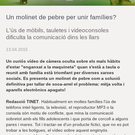
r
a
u
Un molinet de pebre per unir famílies?
l
e
s
L'ús de mòbils, tauletes i videoconsoles
c
dificulta la comunicació dins les llars
l
a
u
13.04.2015
Un curiós vídeo de càmera oculta sobre els mals hàbits
d'estar "enganxat a la maquineta" quan s'està a taula o
reunit amb família està triomfant per diverses xarxes
socials. Es presenta un molinet de pebre com a solució
definitiva per tallar de soca-arrel el problema: mitja volta i
aparells electrònics apagats!
Redacció TINET
. Habitualment en moltes famílies l'ús de
telèfons intel·ligents, la televisió, el reproductor MP3 o la
consola són motiu de conflicte, que mina la comunicació
sobretot amb els fills adolescents i que porta de corcoll a alguns
pares i mares. Tot i tractar-se d'un producte fictici, que no es pot
trobar a les botigues, el vídeo sobre aquest enginyós