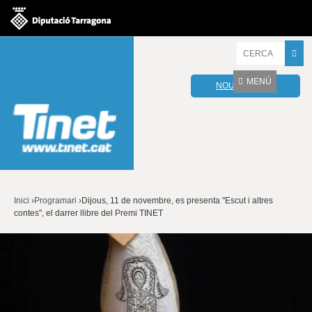
Jump to navigation
I
n
t
MENÚ
NOU WEBMAIL
r
o
d
u
ï
u
l
e
s
v
Inici
›
Programari
›
Dijous, 11 de novembre, es presenta "Escut i altres
o
contes", el darrer llibre del Premi TINET
Esteu
s
t
aquí
r
e
s
p
a