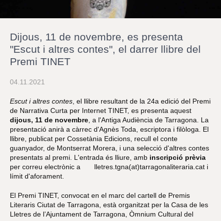
r
a
u
l
Dijous, 11 de novembre, es presenta
e
s
"Escut i altres contes", el darrer llibre del
c
Premi TINET
l
a
u
04.11.2021
Escut i altres contes
, el llibre resultant de la 24a edició del Premi
de Narrativa Curta per Internet TINET, es presenta aquest
dijous, 11 de novembre
, a l'Antiga Audiència de Tarragona. La
presentació anirà a càrrec d'Agnès Toda, escriptora i filòloga. El
llibre, publicat per Cossetània Edicions, recull el conte
guanyador, de Montserrat Morera, i una selecció d'altres contes
presentats al premi. L'entrada és lliure, amb
inscripció prèvia
per correu electrònic a lletres.tgna(at)tarragonaliteraria.cat i
límit d'aforament.
El Premi TINET, convocat en el marc del cartell de Premis
Literaris Ciutat de Tarragona, està organitzat per la Casa de les
Lletres de l’Ajuntament de Tarragona, Òmnium Cultural del