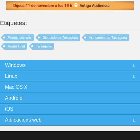
Etiquetes:
Premis Literaris
Diputació de Tarragona
Ajuntament de Tarragona
Premi Tinet
Tarragona
Windows
Linux
Mac OS X
Android
iOS
Aplicacions web