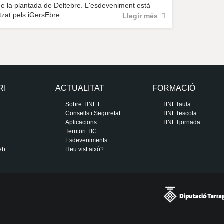
de la plantada de Deltebre. L'esdeveniment està
tzat pels iGersEbre
Llegir més
RI
ACTUALITAT
FORMACIÓ
Sobre TINET
TINETaula
Consells i Seguretat
TINETescola
Aplicacions
TINETjornada
Territori TIC
Esdeveniments
eb
Heu vist això?