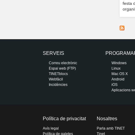
festa 
organi
SERVEIS
PROGRAMA
Correu electrònic
Windows
Espai web (FTP)
Linux
TINETblocs
Mac OS X
Webfàcil
Android
Incidències
iOS
Aplicacions w
Política de privacitat
Nosaltres
Avís legal
Parla amb TINET
Política de galetes
Tinet