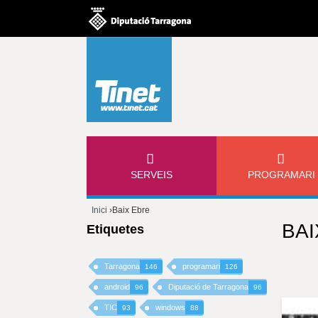
M
SERVEIS
PROGRAMARI
E
Inici
›
Baix Ebre
N
BAI
Etiquetes
Esteu
Ú
aquí
Tarragona
programari
146
126
P
android
Diputació de Tarragona
96
96
TIC
windows
93
88
R