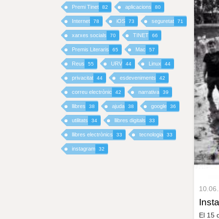
Premi Tinet
aplicacions
82
80
I
Internet
iOS
seguretat
78
73
71
xarxes socials
TINET
70
66
N
Premis Literaris
Mac
65
57
C
Reus
URV
Linux
55
44
44
I
privacitat
esdeveniments
44
42
correu electrònic
narrativa
42
39
P
llibres
ajuda
google
38
38
36
A
utilitats
llibres digitals
34
33
llibres electrònics
tecnologia
33
33
L
instagram
32
10.06
Inst
El 15 