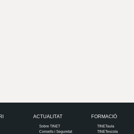
RI
ACTUALITAT
FORMACIÓ
Sobre TINET
TINETaula
Consells i Seguretat
TINETescola