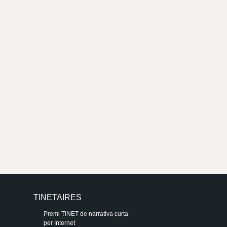
r
a
u
l
e
s
c
l
a
u
TINETAIRES
Premi TINET de narrativa curta
per Internet