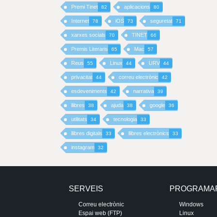
Premi Tinet
aplicacions
82
80
I
Internet
iOS
seguretat
78
73
71
xarxes socials
TINET
70
66
N
Premis Literaris
Mac
65
57
C
Reus
Linux
URV
55
44
44
I
privacitat
correu electrònic
44
42
esdeveniments
narrativa
42
39
P
llibres
ajuda
google
38
38
36
A
utilitats
tecnologia
34
33
llibres digitals
llibres electrònics
33
33
L
instagram
32
SERVEIS
PROGRAMA
Correu electrònic
Windows
Espai web (FTP)
Linux