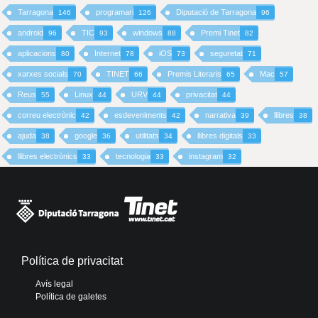
Tarragona
programari
Diputació de Tarragona
146
126
96
android
TIC
windows
Premi Tinet
96
93
88
82
aplicacions
Internet
iOS
seguretat
80
78
73
71
xarxes socials
TINET
Premis Literaris
Mac
70
66
65
57
Reus
Linux
URV
privacitat
55
44
44
44
correu electrònic
esdeveniments
narrativa
llibres
42
42
39
38
ajuda
google
utilitats
llibres digitals
38
36
34
33
llibres electrònics
tecnologia
instagram
33
33
32
Política de privacitat
Avís legal
Política de galetes