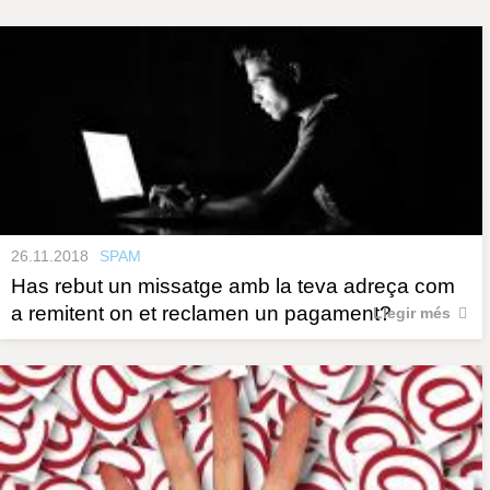
s
y
r
a
u
l
e
s
c
l
a
u
26.11.2018
SPAM
Has rebut un missatge amb la teva adreça com
a remitent on et reclamen un pagament?
Llegir més