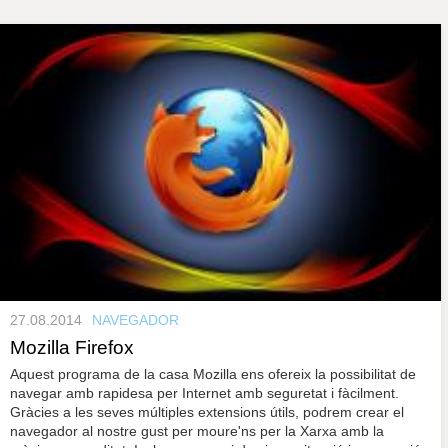
s
y
r
a
u
l
P
e
s
à
c
l
a
g
u
i
n
e
s
27.08.2014
NAVEGADOR
Mozilla Firefox
Aquest programa de la casa Mozilla ens ofereix la possibilitat de
navegar amb rapidesa per Internet amb seguretat i fàcilment.
Gràcies a les seves múltiples extensions útils, podrem crear el
navegador al nostre gust per moure'ns per la Xarxa amb la