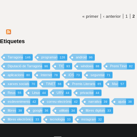
« primer
‹ anterior
1
2
Etiquetes
Tarragona
programari
android
146
126
96
Diputació de Tarragona
TIC
windows
Premi Tinet
96
93
88
82
aplicacions
Internet
iOS
seguretat
80
78
73
71
xarxes socials
TINET
Premis Literaris
Mac
70
66
65
57
Reus
Linux
URV
privacitat
55
44
44
44
esdeveniments
correu electrònic
narrativa
ajuda
42
42
39
38
llibres
google
utilitats
llibres digitals
38
36
34
33
llibres electrònics
tecnologia
instagram
33
33
32