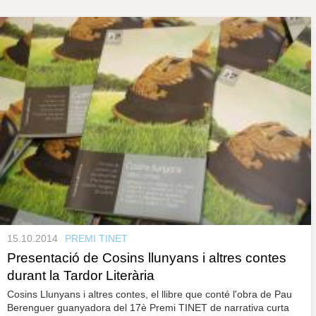
s
y
r
a
u
l
P
e
s
à
c
l
a
g
u
i
n
e
s
15.10.2014
PREMI TINET
Presentació de Cosins llunyans i altres contes
durant la Tardor Literària
Cosins Llunyans i altres contes, el llibre que conté l'obra de Pau
Berenguer guanyadora del 17è Premi TINET de narrativa curta