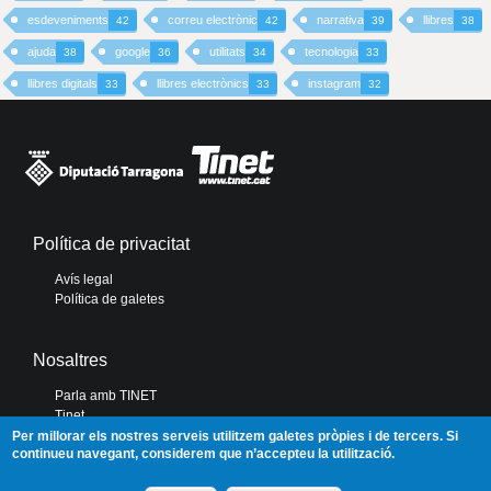
esdeveniments
correu electrònic
narrativa
llibres
42
42
39
38
ajuda
google
utilitats
tecnologia
38
36
34
33
llibres digitals
llibres electrònics
instagram
33
33
32
Política de privacitat
Avís legal
Política de galetes
Nosaltres
Parla amb TINET
Tinet
Diputació de Tarragona
Per millorar els nostres serveis utilitzem galetes pròpies i de tercers. Si
continueu navegant, considerem que n’accepteu la utilització.
Portal de Transparència