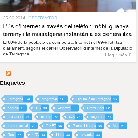
25.06.2014
OBSERVATORI
L’ús d’Internet a través del telèfon mòbil guanya
terreny i la missatgeria instantània es generalitza
El 80% de la població es connecta a Internet i el 69% l’utilitza
diàriament, segons el darrer Observatori d’Internet de la Diputació
de Tarragona.
Llegir més
Etiquetes
Tarragona
programari
Diputació de Tarragona
146
126
96
android
TIC
windows
Premi Tinet
96
93
88
82
aplicacions
Internet
iOS
seguretat
80
78
73
71
xarxes socials
TINET
Premis Literaris
Mac
70
66
65
57
Reus
URV
Linux
privacitat
55
44
44
44