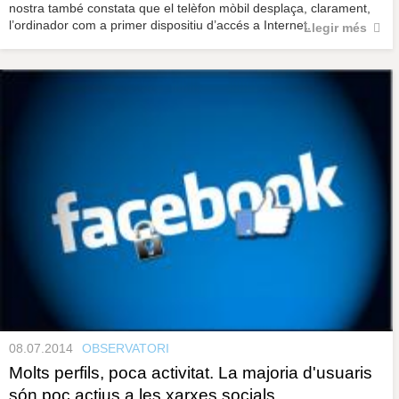
nostra també constata que el telèfon mòbil desplaça, clarament,
l’ordinador com a primer dispositiu d’accés a Internet.
Llegir més
08.07.2014
OBSERVATORI
Molts perfils, poca activitat. La majoria d'usuaris
són poc actius a les xarxes socials