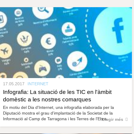
s
y
r
a
u
l
e
s
c
l
a
u
17.05.2017
INTERNET
Infografia: La situació de les TIC en l'àmbit
domèstic a les nostres comarques
En motiu del Dia d'Internet, una infografia elaborada per la
Diputació mostra el grau d'implantació de la Societat de la
Informació al Camp de Tarragona i les Terres de l'Ebre.
Llegir més