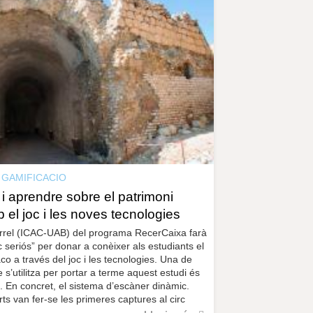
r
a
u
l
e
s
c
l
a
u
GAMIFICACIO
i aprendre sobre el patrimoni
el joc i les noves tecnologies
Arrel (ICAC-UAB) del programa RecerCaixa farà
c seriós” per donar a conèixer als estudiants el
co a través del joc i les tecnologies. Una de
 s’utilitza per portar a terme aquest estudi és
a. En concret, el sistema d’escàner dinàmic.
ts van fer-se les primeres captures al circ