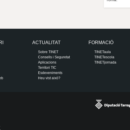
RI
ACTUALITAT
FORMACIÓ
Sobre TINET
TINETaula
Consells i Seguretat
TINETescola
Aplicacions
TINETjornada
Territori TIC
Esdeveniments
eb
Heu vist això?
a