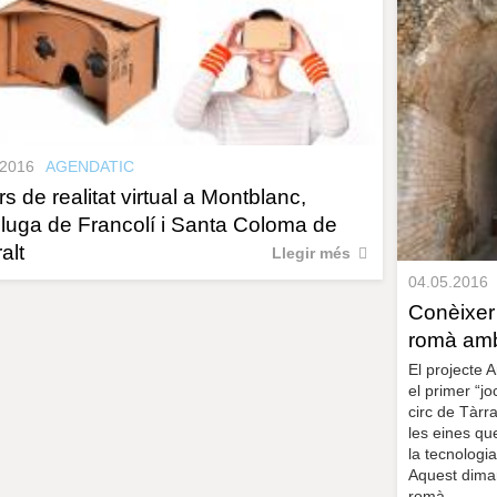
.2016
AGENDATIC
rs de realitat virtual a Montblanc,
pluga de Francolí i Santa Coloma de
alt
Llegir més
04.05.2016
Conèixer 
romà amb 
El projecte 
el primer “jo
circ de Tàrra
les eines que
la tecnologi
Aquest dimar
romà.