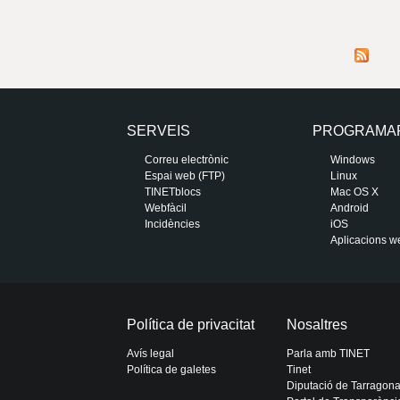
SERVEIS
PROGRAMA
Correu electrònic
Windows
Espai web (FTP)
Linux
TINETblocs
Mac OS X
Webfàcil
Android
Incidències
iOS
Aplicacions w
Política de privacitat
Nosaltres
Avís legal
Parla amb TINET
Política de galetes
Tinet
Diputació de Tarragon