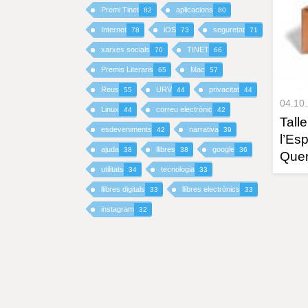
Premi Tinet
aplicacions
82
80
I
Internet
iOS
seguretat
78
73
71
xarxes socials
TINET
70
66
N
Premis Literaris
Mac
65
57
C
Reus
URV
privacitat
55
44
44
04.10
I
Linux
correu electrònic
44
42
Talle
esdeveniments
narrativa
42
39
l’Es
P
ajuda
llibres
google
38
38
36
Quer
A
utilitats
tecnologia
34
33
llibres digitals
llibres electrònics
33
33
L
instagram
32