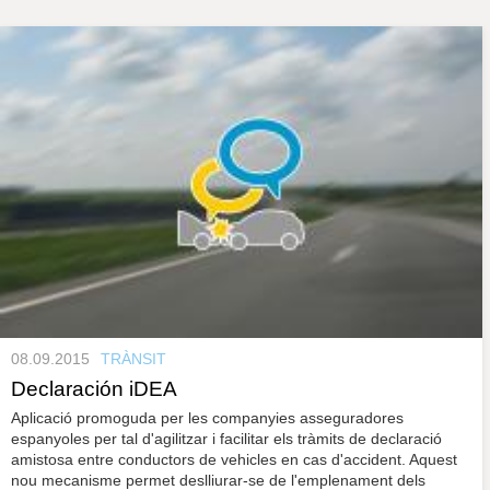
s
y
r
a
u
l
e
s
c
l
a
u
08.09.2015
TRÀNSIT
Declaración iDEA
Aplicació promoguda per les companyies asseguradores
espanyoles per tal d'agilitzar i facilitar els tràmits de declaració
amistosa entre conductors de vehicles en cas d'accident. Aquest
nou mecanisme permet deslliurar-se de l'emplenament dels