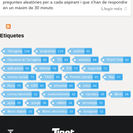
preguntes aleatòries per a cada aspirant i que s'han de respondre
en un màxim de 30 minuts.
Llegir més
Etiquetes
Tarragona
programari
android
146
126
96
Diputació de Tarragona
TIC
windows
Premi Tinet
96
93
88
82
aplicacions
Internet
iOS
seguretat
80
78
73
71
xarxes socials
TINET
Premis Literaris
Mac
70
66
65
57
Reus
URV
privacitat
Linux
55
44
44
44
correu electrònic
esdeveniments
narrativa
llibres
42
42
39
38
ajuda
google
utilitats
tecnologia
38
36
34
33
llibres digitals
llibres electrònics
instagram
33
33
32