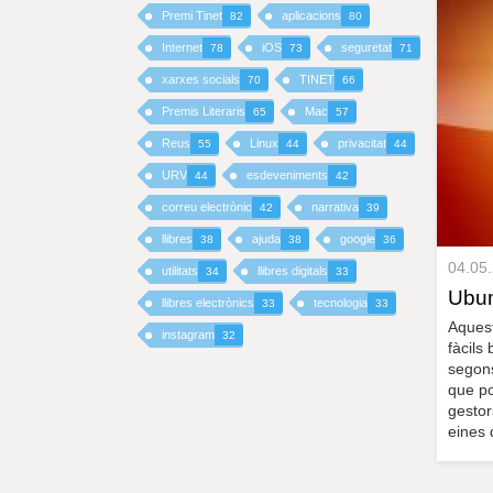
Premi Tinet
aplicacions
82
80
I
Internet
iOS
seguretat
78
73
71
xarxes socials
TINET
70
66
N
Premis Literaris
Mac
65
57
C
Reus
Linux
privacitat
55
44
44
I
URV
esdeveniments
44
42
correu electrònic
narrativa
42
39
P
llibres
ajuda
google
38
38
36
04.05
A
utilitats
llibres digitals
34
33
Ubu
llibres electrònics
tecnologia
33
33
L
Aquest
instagram
32
fàcils
segons
que po
gestor
eines 