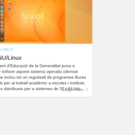
r
a
u
l
e
s
c
l
a
LINUX
u
NU/Linux
nt d'Educació de la Generalitat posa a
e tothom aquest sistema operatiu (derivat
e inclou tot un reguitzell de programes lliures
ils per al treball acadèmic a escoles i instituts.
s distribueix per a sistemes de 32 i 64 bits.
Llegir més