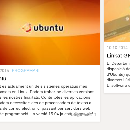
10.10.2014
Linkat G
El Departame
disposició d
.2015
PROGRAMARI
d'Ubuntu) qu
ntu
diversos i út
El software e
 és actualment un dels sistemes operatius més
 basats en Linux. Podem trobar-ne diverses versions
 les nostres finalitats. Conté totes les aplicacions
dem necessitar: des de processadors de textos a
s de correu electrònic, passant per servidors web i
de programació. La versió 15.04 ja està disponible!
Llegir més