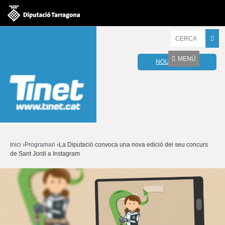
Jump to navigation
I
n
t
MENÚ
NOU WEBMAIL
r
o
d
u
ï
u
l
e
s
v
Inici
›
Programari
›
La Diputació convoca una nova edició del seu concurs
o
de Sant Jordi a Instagram
Esteu
s
t
aquí
r
e
s
p
a