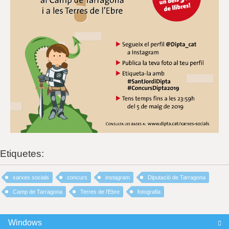
Etiquetes:
xarxes socials
concurs
instagram
Diputació de Tarragona
Camp de Tarragona
Terres de l'Ebre
fotografia
Windows