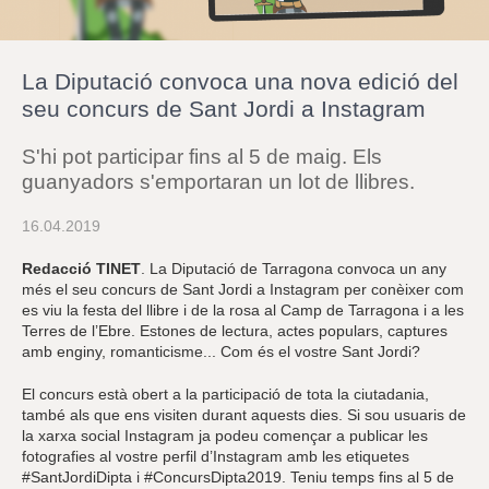
r
a
u
l
La Diputació convoca una nova edició del
e
s
seu concurs de Sant Jordi a Instagram
c
l
S'hi pot participar fins al 5 de maig. Els
a
u
guanyadors s'emportaran un lot de llibres.
16.04.2019
Redacció TINET
. La Diputació de Tarragona convoca un any
més el seu concurs de Sant Jordi a Instagram per conèixer com
es viu la festa del llibre i de la rosa al Camp de Tarragona i a les
Terres de l’Ebre. Estones de lectura, actes populars, captures
amb enginy, romanticisme... Com és el vostre Sant Jordi?
El concurs està obert a la participació de tota la ciutadania,
també als que ens visiten durant aquests dies. Si sou usuaris de
la xarxa social Instagram ja podeu començar a publicar les
fotografies al vostre perfil d’Instagram amb les etiquetes
#SantJordiDipta i #ConcursDipta2019. Teniu temps fins al 5 de