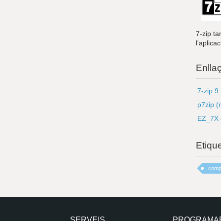
7-zip t
l'aplica
Enlla
7-zip 9
p7zip (
EZ_7X o
Etiqu
comp
SERVEIS
PROGRAMA