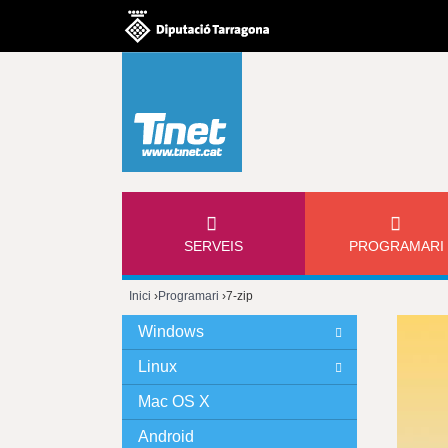
M
SERVEIS
PROGRAMARI
E
Inici
›
Programari
›
7-zip
N
Esteu
Windows
Ú
aquí
Linux
P
Mac OS X
Android
R