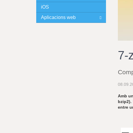
iOS
I
Aplicacions web
N
C
I
7-
P
Compr
A
08.09.2
L
Amb una
bzip2).
entre u