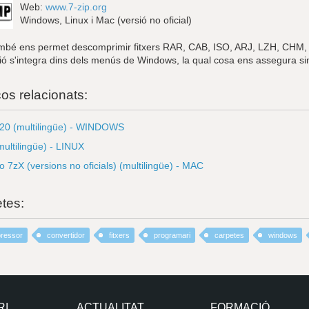
Web:
www.7-zip.org
Windows, Linux i Mac (versió no oficial)
ambé ens permet descomprimir fitxers RAR, CAB, ISO, ARJ, LZH, CHM,
ció s'integra dins dels menús de Windows, la qual cosa ens assegura sim
ços relacionats:
.20 (multilingüe) - WINDOWS
multilingüe) - LINUX
 7zX (versions no oficials) (multilingüe) - MAC
etes:
ressor
convertidor
fitxers
programari
carpetes
windows
RI
ACTUALITAT
FORMACIÓ