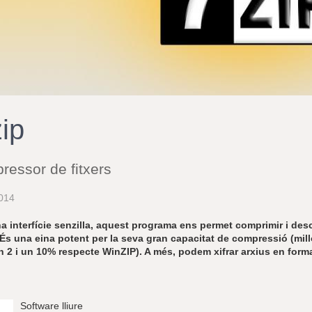
zip
essor de fitxers
014
 interfície senzilla, aquest programa ens permet comprimir i desco
 És una eina potent per la seva gran capacitat de compressió (millo
n 2 i un 10% respecte WinZIP). A més, podem xifrar arxius en format
Software lliure