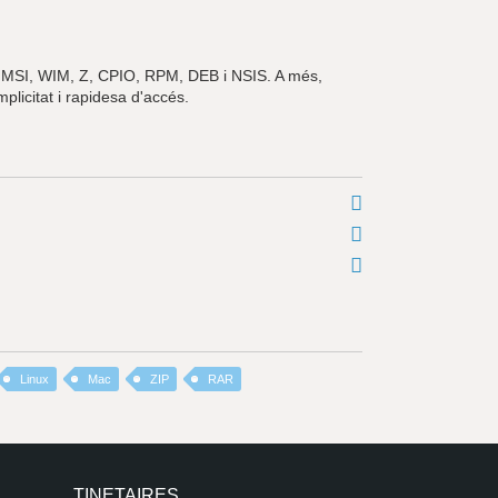
 MSI, WIM, Z, CPIO, RPM, DEB i NSIS. A més,
plicitat i rapidesa d'accés.
Linux
Mac
ZIP
RAR
TINETAIRES