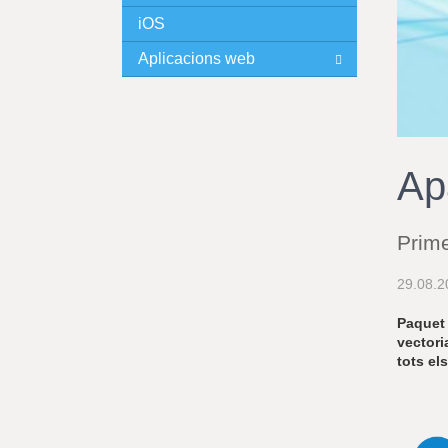
iOS
I
Aplicacions web
N
C
I
Ap
P
Prime
A
29.08.2
L
Paquet 
vectori
tots el