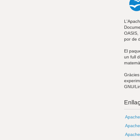
L'Apach
Documen
OASIS, 
por de 
El paqu
un full 
matemàt
Gràcies 
experim
GNU/Linu
Enlla
Apache
Apache 
Apache 