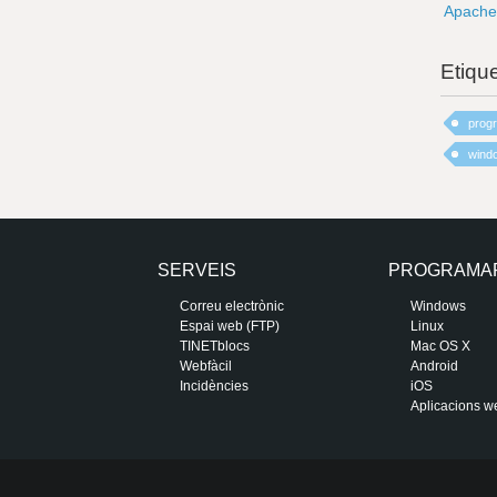
Apache 
Etiqu
prog
wind
SERVEIS
PROGRAMA
Correu electrònic
Windows
Espai web (FTP)
Linux
TINETblocs
Mac OS X
Webfàcil
Android
Incidències
iOS
Aplicacions w