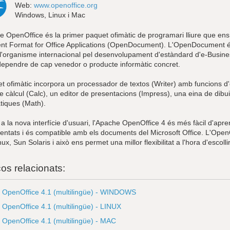
Web:
www.openoffice.org
Windows, Linux i Mac
e OpenOffice és la primer paquet ofimàtic de programari lliure que en
t Format for Office Applications (OpenDocument). L'OpenDocument 
l'organisme internacional pel desenvolupament d'estàndard d'e-Busin
dependre de cap venedor o producte informàtic concret.
et ofimàtic incorpora un processador de textos (Writer) amb funcions d
de càlcul (Calc), un editor de presentacions (Impress), una eina de dibui
iques (Math).
a la nova interfície d'usuari, l'Apache OpenOffice 4 és més fàcil d'apren
entats i és compatible amb els documents del Microsoft Office. L'Open
x, Sun Solaris i això ens permet una millor flexibilitat a l'hora d'escolli
ços relacionats:
 OpenOffice 4.1 (multilingüe) - WINDOWS
OpenOffice 4.1 (multilingüe) - LINUX
OpenOffice 4.1 (multilingüe) - MAC