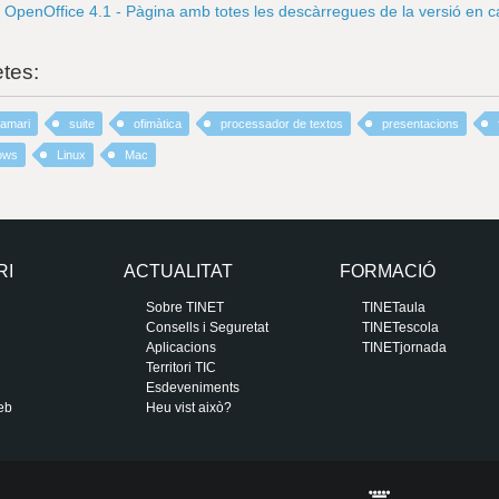
OpenOffice 4.1 - Pàgina amb totes les descàrregues de la versió en c
etes:
ramari
suite
ofimàtica
processador de textos
presentacions
ows
Linux
Mac
RI
ACTUALITAT
FORMACIÓ
Sobre TINET
TINETaula
Consells i Seguretat
TINETescola
Aplicacions
TINETjornada
Territori TIC
Esdeveniments
eb
Heu vist això?