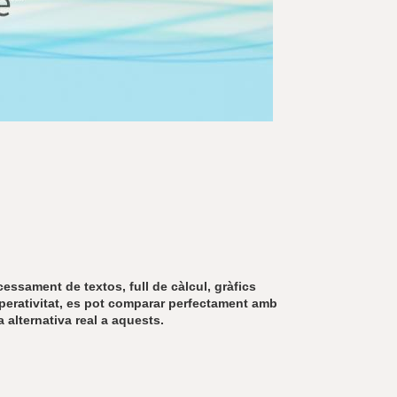
r
a
u
l
e
s
c
l
a
u
essament de textos, full de càlcul, gràfics
operativitat, es pot comparar perfectament amb
 alternativa real a aquests.