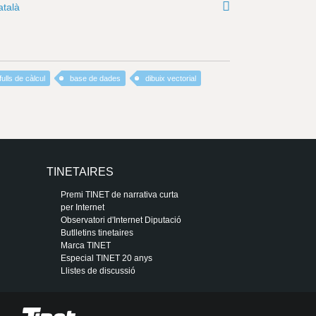
atalà
fulls de càlcul
base de dades
dibuix vectorial
TINETAIRES
Premi TINET de narrativa curta
per Internet
Observatori d'Internet Diputació
Butlletins tinetaires
Marca TINET
Especial TINET 20 anys
Llistes de discussió