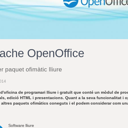
ache OpenOffice
r paquet ofimàtic lliure
014
d'oficina de programari lliure i gratuït que conté un mòdul de proc
als, edició HTML i presentacions. Quant a la seva funcionalitat i 
s altres paquets ofimàtics coneguts i el podem considerar com una
Software lliure