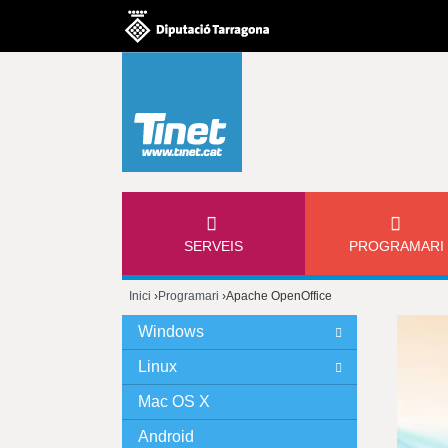
M
SERVEIS
PROGRAMARI
E
Inici
›
Programari
›
Apache OpenOffice
N
Esteu
Windows
Ú
aquí
Linux
P
Mac OS X
Android
R