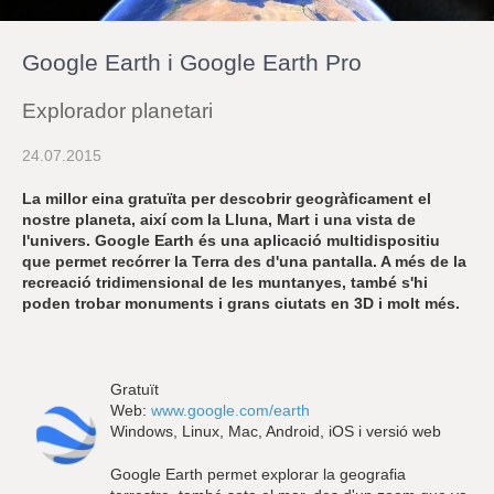
r
a
u
Google Earth i Google Earth Pro
l
e
s
Explorador planetari
c
l
24.07.2015
a
u
La millor eina gratuïta per descobrir geogràficament el
nostre planeta, així com la Lluna, Mart i una vista de
l'univers. Google Earth és una aplicació multidispositiu
que permet recórrer la Terra des d'una pantalla. A més de la
recreació tridimensional de les muntanyes, també s'hi
poden trobar monuments i grans ciutats en 3D i molt més.
Gratuït
Web:
www.google.com/earth
Windows, Linux, Mac, Android, iOS i versió web
Google Earth permet explorar la geografia