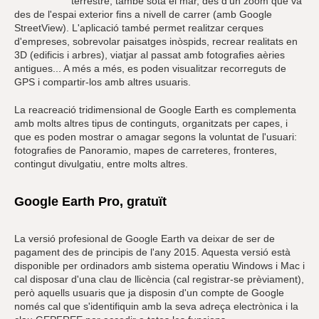
terrestre, també sota el mar, des d'un zoom que va
des de l'espai exterior fins a nivell de carrer (amb Google
StreetView). L'aplicació també permet realitzar cerques
d'empreses, sobrevolar paisatges inòspids, recrear realitats en
3D (edificis i arbres), viatjar al passat amb fotografies aèries
antigues... A més a més, es poden visualitzar recorreguts de
GPS i compartir-los amb altres usuaris.
La reacreació tridimensional de Google Earth es complementa
amb molts altres tipus de continguts, organitzats per capes, i
que es poden mostrar o amagar segons la voluntat de l'usuari:
fotografies de Panoramio, mapes de carreteres, fronteres,
contingut divulgatiu, entre molts altres.
Google Earth Pro, gratuït
La versió profesional de Google Earth va deixar de ser de
pagament des de principis de l'any 2015. Aquesta versió està
disponible per ordinadors amb sistema operatiu Windows i Mac i
cal disposar d'una clau de llicència (cal registrar-se prèviament),
però aquells usuaris que ja disposin d'un compte de Google
només cal que s'identifiquin amb la seva adreça electrònica i la