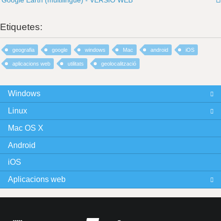
Etiquetes:
geografia
google
windows
Mac
android
iOS
aplicacions web
utilitats
geolocalització
Windows
Linux
Mac OS X
Android
iOS
Aplicacions web