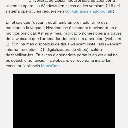
Universitat de Lleida, MouseHead és apta per a
sistemes operatius Windows (en el cas de les versions 7 i 8 del
sistema operatiu es requereixen
configuracions addicionals
).
En el cas que l'usuari treballi amb un ordinador amb dos
monitors a la vegada, Headmouse únicament funcionarà en el
monitor principal. A més a més, l'aplicació només opera a través
de la webcam que l'ordenador detecta com a prioritari (webcam
1). Si hi ha més dispositius de tipus webcam instal·lats (webcam
interna, receptor TDT, digitalizadors de vídeo), caldrà
deshabilitar-los. En el cas d'ordinadors portàtils en els qual no
es detecti o no funcioni la webcam, es recomana instal·lar i
executar l'aplicació
ManyCam
.