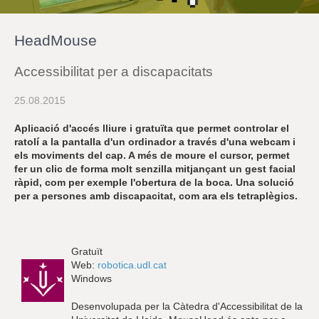
r
a
u
HeadMouse
l
e
s
Accessibilitat per a discapacitats
c
l
25.08.2015
a
u
Aplicació d'accés lliure i gratuïta que permet controlar el
ratolí a la pantalla d'un ordinador a través d'una webcam i
els moviments del cap. A més de moure el cursor, permet
fer un clic de forma molt senzilla mitjançant un gest facial
ràpid, com per exemple l'obertura de la boca. Una solució
per a persones amb discapacitat, com ara els tetraplègics.
Gratuït
Web:
robotica.udl.cat
Windows
Desenvolupada per la Càtedra d'Accessibilitat de la