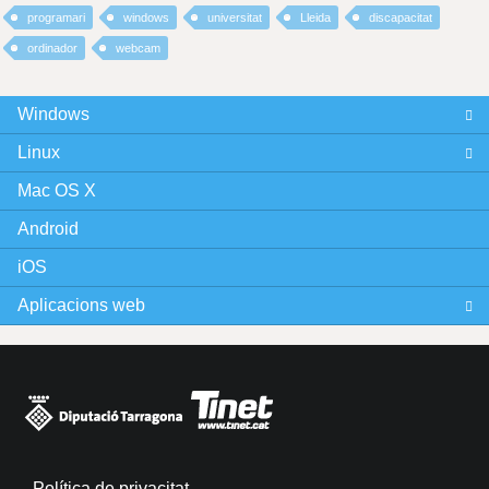
programari
windows
universitat
Lleida
discapacitat
ordinador
webcam
Windows
Linux
Mac OS X
Android
iOS
Aplicacions web
Política de privacitat