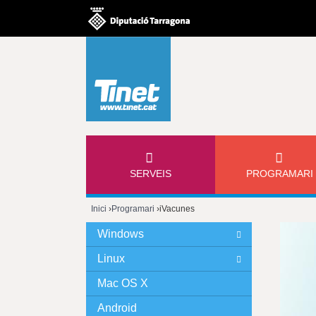
M
SERVEIS
PROGRAMARI
E
Inici
›
Programari
›
iVacunes
N
Esteu
Windows
Ú
aquí
Linux
P
Mac OS X
Android
R