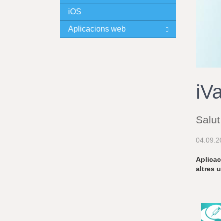
iOS
I
Aplicacions web
N
C
I
iV
P
Salut
A
04.09.2
L
Aplicac
altres 