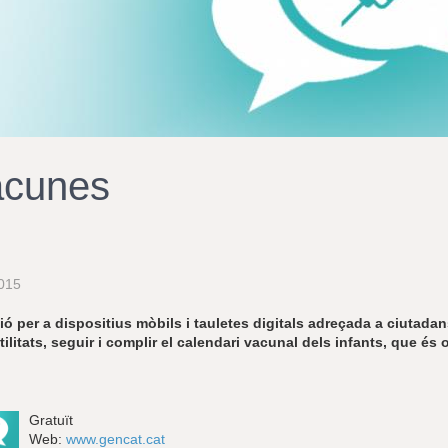
acunes
015
ió per a dispositius mòbils i tauletes digitals adreçada a ciutadans
utilitats, seguir i complir el calendari vacunal dels infants, que é
Gratuït
Web:
www.gencat.cat