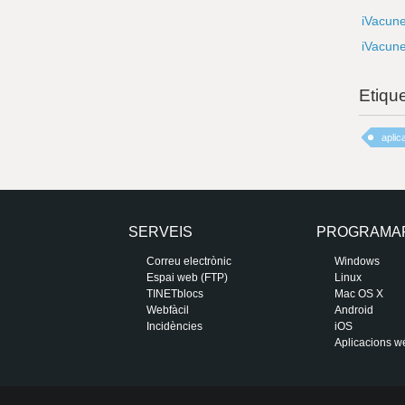
iVacune
iVacunes
Etiqu
aplic
SERVEIS
PROGRAMA
Correu electrònic
Windows
Espai web (FTP)
Linux
TINETblocs
Mac OS X
Webfàcil
Android
Incidències
iOS
Aplicacions w