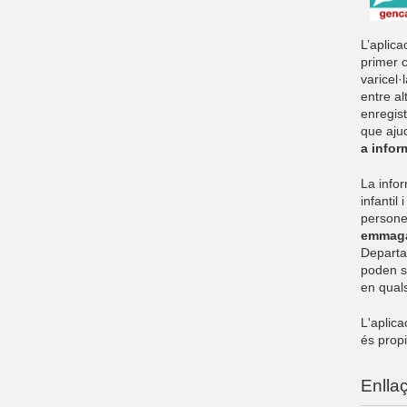
L’aplica
primer 
varicel·
entre al
enregist
que ajud
a infor
La infor
infantil
persone
emmaga
Departam
poden se
en qual
L'aplica
és prop
Enlla