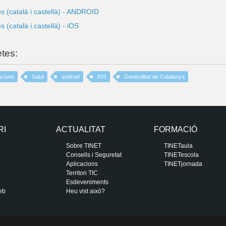
s (català i castellà) - ANDROID
 (català i castellà) - iOS
etes:
acions
Salut
android
iOS
Generalitat de Catalunya
RI
ACTUALITAT
FORMACIÓ
Sobre TINET
TINETaula
Consells i Seguretat
TINETescola
Aplicacions
TINETjornada
Territori TIC
Esdeveniments
eb
Heu vist això?