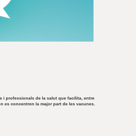
r
a
u
l
e
s
c
l
a
u
 i professionals de la salut que facilita, entre
s on es concentren la major part de les vacunes.