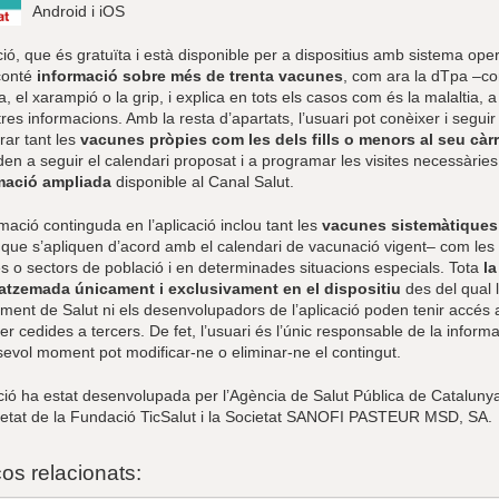
Android i iOS
ció, que és gratuïta i està disponible per a dispositius amb sistema oper
conté
informació sobre més de trenta vacunes
, com ara la dTpa –contr
la, el xarampió o la grip, i explica en tots els casos com és la malaltia, 
tres informacions. Amb la resta d’apartats, l’usuari pot conèixer i seguir
rar tant les
vacunes pròpies com les dels fills o menors al seu càr
en a seguir el calendari proposat i a programar les visites necessàries
mació ampliada
disponible al Canal Salut.
mació continguda en l’aplicació inclou tant les
vacunes sistemàtiques
 i que s’apliquen d’acord amb el calendari de vacunació vigent– com les
s o sectors de població i en determinades situacions especials. Tota
la
tzemada únicament i exclusivament en el dispositiu
des del qual l
ent de Salut ni els desenvolupadors de l’aplicació poden tenir accés a
r cedides a tercers. De fet, l’usuari és l’únic responsable de la informa
sevol moment pot modificar-ne o eliminar-ne el contingut.
ció ha estat desenvolupada per l’Agència de Salut Pública de Catalunya
ietat de la Fundació TicSalut i la Societat SANOFI PASTEUR MSD, SA.
ços relacionats: