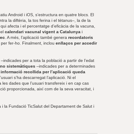
atiu Android i iOS, s’estructura en quatre blocs. El
a la diftèria, la tos ferina i el tètanus–, la de la
a qui afecta i el percentatge d’eficàcia de la vacuna,
 el
calendari vacunal vigent a Catalunya
i
rec
. A més, l’aplicació també genera
recordatoris
 per fer-ho. Finalment, inclou
enllaços per accedir
–indicades per a tota la població a partir de l’edat
no sistemàtiques
–indicades per a determinades
 informació recollida per l’aplicació queda
’usuari s’ha descarregat l’aplicació. Ni el
 les dades que l’usuari transfereix i en cap cas
ció proporcionada, així com de la seva veracitat, i
 i la Fundació TicSalut del Departament de Salut i