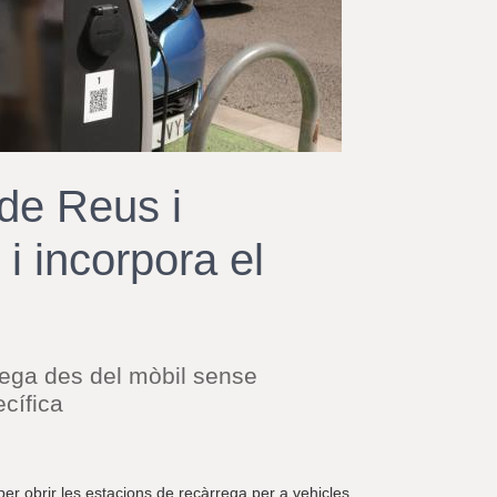
r
a
u
l
e
s
c
l
a
 de Reus i
u
i incorpora el
rega des del mòbil sense
ecífica
er obrir les estacions de recàrrega per a vehicles