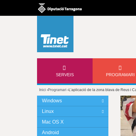
M
SERVEIS
PROGRAMARI
E
Inici
›
Programari
›
L’aplicació de la zona blava de Reus i Ca
N
Esteu
Windows
Ú
aquí
Linux
P
Mac OS X
Android
R