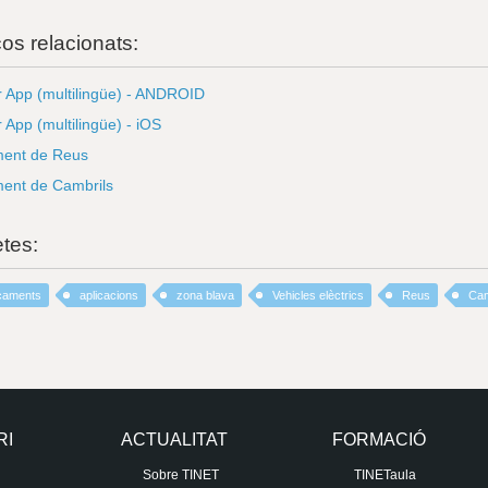
ços relacionats:
 App (multilingüe) - ANDROID
 App (multilingüe) - iOS
ment de Reus
ment de Cambrils
etes:
caments
aplicacions
zona blava
Vehicles elèctrics
Reus
Cam
RI
ACTUALITAT
FORMACIÓ
Sobre TINET
TINETaula