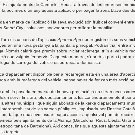
cs. Els ajuntaments de Cambrils i Reus –a través de les empreses munic
r fa poc més d’un any aquesta aplicació per pagar la zona blava des de
a en marxa de l’aplicació i la seva evolució són fruit del conveni ent
es
Smart City
i solucions innovadores per millorar la mobilitat.
 d’ara els usuaris de l’aplicació
Aparcar App
que registrin els seus vehic
 veuran una nova pestanya a la pantalla principal. Podran triar entre ini
a. Només caldrà que premin sobre iniciar recàrrega, triïn el vehicle re
ació que vulguin fer servir. D’aquesta manera, s’obrirà la porta i podra
pologia de càrrega del vehicle és europea o domèstica.
aça d’aparcament disponible per a recarregar està en una àrea d’aparca
da amb la recàrrega del vehicle, sense haver de fer cap més acció per 
e amb la posada en marxa de la nova prestació ja no seran necessàries 
feien servir fins ara, els dos ajuntaments les continuaran emetent per 
s a altres municipis i que siguin abonats de la xarxa d’aparcaments mu
 Interoperabilitat de les xarxes públiques, impulsada per l’Institut Cata
 per tal que qualsevol usuari pugui accedir a qualsevol punt de recàrr
 emesa pels ajuntaments de la Aliança (Barcelona, Reus, Lleida, Girona
etropolitana de Barcelona). Així doncs, fins que aquests ajuntaments no
t la targeta.