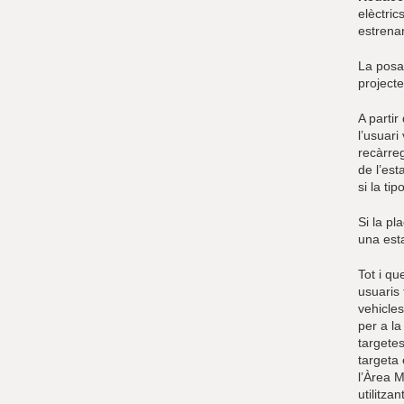
elèctri
estrena
La posad
project
A partir
l’usuari
recàrreg
de l’est
si la ti
Si la pl
una esta
Tot i qu
usuaris 
vehicle
per a la
targetes
targeta
l’Àrea M
utilitzan