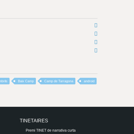
brils
Baix Camp
Camp de Tarragona
android
TINETAIRES
Premi TINET de narrativa curta