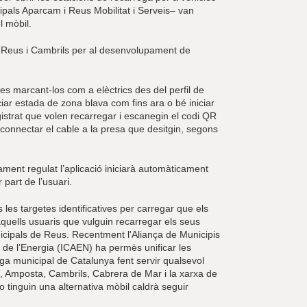
ipals Aparcam i Reus Mobilitat i Serveis– van
l mòbil.
re Reus i Cambrils per al desenvolupament de
les marcant-los com a elèctrics des del perfil de
ciar estada de zona blava com fins ara o bé iniciar
gistrat que volen recarregar i escanegin el codi QR
n connectar el cable a la presa que desitgin, segons
ment regulat l’aplicació iniciarà automàticament
part de l’usuari.
les targetes identificatives per carregar que els
aquells usuaris que vulguin recarregar els seus
nicipals de Reus. Recentment l'Aliança de Municipis
là de l’Energia (ICAEN) ha permès unificar les
ega municipal de Catalunya fent servir qualsevol
, Amposta, Cambrils, Cabrera de Mar i la xarxa de
 tinguin una alternativa mòbil caldrà seguir