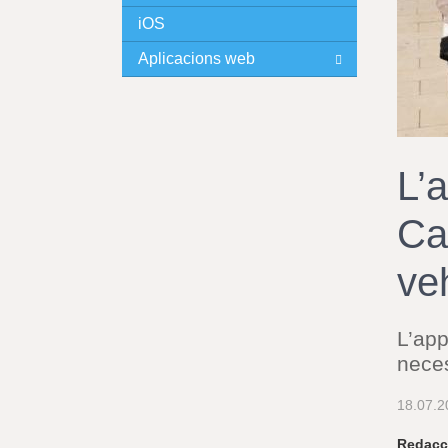
iOS
I
Aplicacions web
N
C
I
L’
P
Ca
A
veh
L
L’app
neces
18.07.2
Redacc