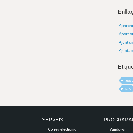
Enlla
Aparcar
Aparcar
Ajunta
Ajunta
Etiqu
apar
iOS
SERVEIS
PROGRAMA
Correu electrònic
Windows