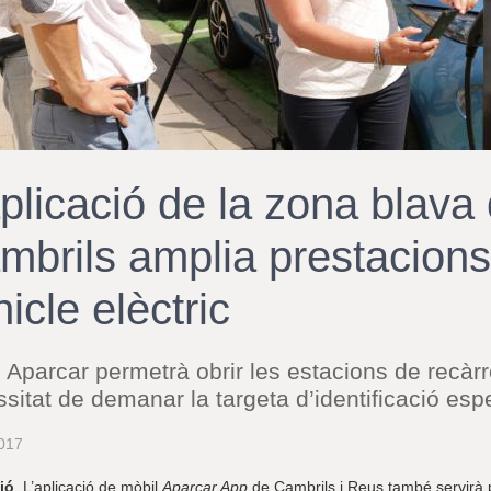
aplicació de la zona blava
mbrils amplia prestacions 
icle elèctric
 Aparcar permetrà obrir les estacions de recàr
sitat de demanar la targeta d’identificació esp
017
ió
. L’aplicació de mòbil
Aparcar App
de Cambrils i Reus també servirà p