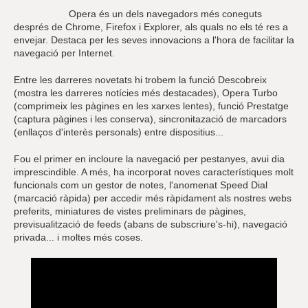
Opera és un dels navegadors més coneguts
després de Chrome, Firefox i Explorer, als quals no els té res a
envejar. Destaca per les seves innovacions a l'hora de facilitar la
navegació per Internet.
Entre les darreres novetats hi trobem la funció Descobreix
(mostra les darreres notícies més destacades), Opera Turbo
(comprimeix les pàgines en les xarxes lentes), funció Prestatge
(captura pàgines i les conserva), sincronitazació de marcadors
(enllaços d'interès personals) entre dispositius...
Fou el primer en incloure la navegació per pestanyes, avui dia
imprescindible. A més, ha incorporat noves característiques molt
funcionals com un gestor de notes, l'anomenat Speed Dial
(marcació ràpida) per accedir més ràpidament als nostres webs
preferits, miniatures de vistes preliminars de pàgines,
previsualització de feeds (abans de subscriure's-hi), navegació
privada... i moltes més coses.