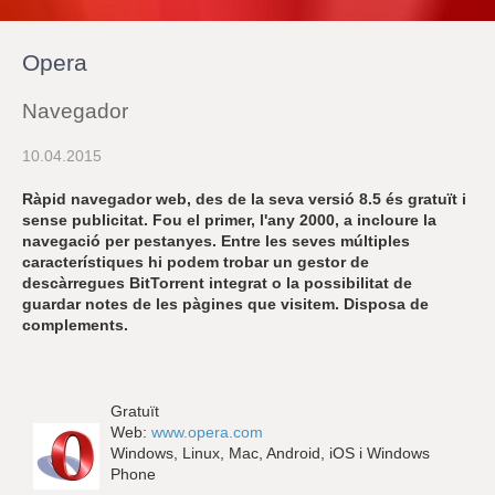
r
a
u
Opera
l
e
s
Navegador
c
l
10.04.2015
a
u
Ràpid navegador web, des de la seva versió 8.5 és gratuït i
sense publicitat. Fou el primer, l'any 2000, a incloure la
navegació per pestanyes. Entre les seves múltiples
característiques hi podem trobar un gestor de
descàrregues BitTorrent integrat o la possibilitat de
guardar notes de les pàgines que visitem. Disposa de
complements.
Gratuït
Web:
www.opera.com
Windows, Linux, Mac, Android, iOS i Windows
Phone