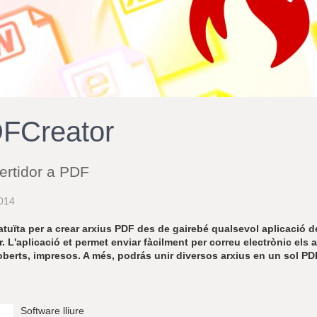
FCreator
ertidor a PDF
014
atuïta per a crear arxius PDF des de gairebé qualsevol aplicació 
r. L'aplicació et permet enviar fàcilment per correu electrònic els ar
oberts, impresos. A més, podrás unir diversos arxius en un sol PD
Software lliure