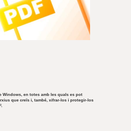
r
a
u
l
e
s
c
l
a
u
de Windows, en totes amb les quals es pot
xius que creïs i, també, xifrar-los i protegir-los
F.