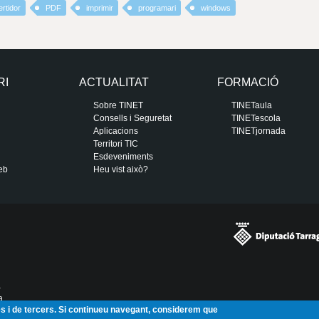
rtidor
PDF
imprimir
programari
windows
RI
ACTUALITAT
FORMACIÓ
Sobre TINET
TINETaula
Consells i Seguretat
TINETescola
Aplicacions
TINETjornada
Territori TIC
Esdeveniments
eb
Heu vist això?
a
a
ies i de tercers. Si continueu navegant, considerem que