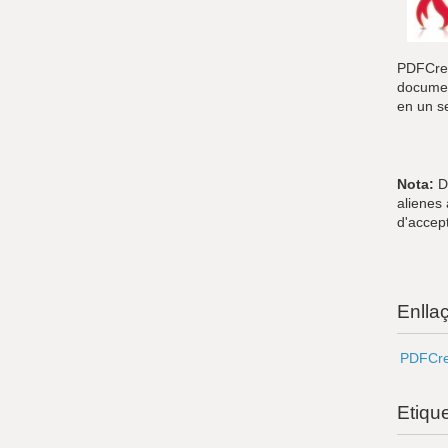
PDFCrea
documen
en un s
Nota:
Du
alienes
d'accept
Enlla
PDFCre
Etiqu