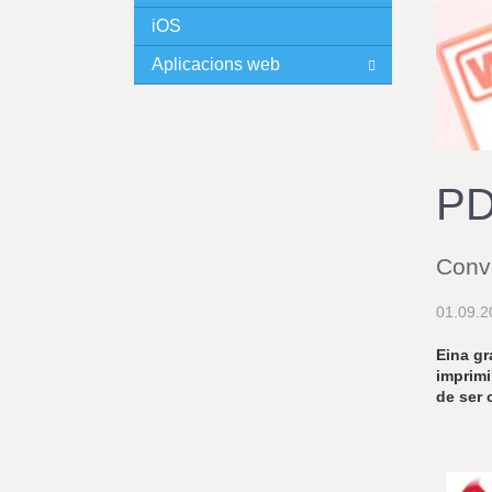
iOS
I
Aplicacions web
N
C
I
PD
P
Conv
A
01.09.2
L
Eina gr
imprimi
de ser 