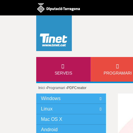
M
SERVEIS
PROGRAMARI
E
Inici
›
Programari
›
PDFCreator
N
Esteu
Windows
Ú
aquí
Linux
P
Mac OS X
Android
R