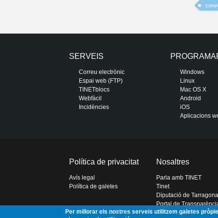
conve
SERVEIS
PROGRAMA
Correu electrònic
Windows
Espai web (FTP)
Linux
TINETblocs
Mac OS X
Webfàcil
Android
Incidències
iOS
Aplicacions w
Política de privacitat
Nosaltres
Avís legal
Parla amb TINET
Política de galetes
Tinet
Diputació de Tarragon
Portal de Transparènci
Per millorar els nostres serveis utilitzem galetes pròp