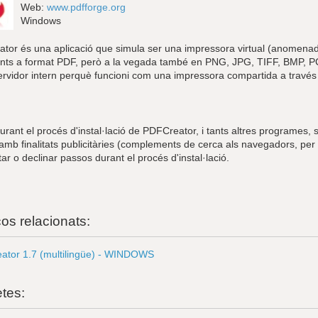
Web:
www.pdfforge.org
Windows
tor és una aplicació que simula ser una impressora virtual (anomenad
ts a format PDF, però a la vegada també en PNG, JPG, TIFF, BMP, PC
ervidor intern perquè funcioni com una impressora compartida a través 
rant el procés d'instal·lació de PDFCreator, i tants altres programes, se
 amb finalitats publicitàries (complements de cerca als navegadors, pe
ar o declinar passos durant el procés d'instal·lació.
ços relacionats:
ator 1.7 (multilingüe) - WINDOWS
etes: