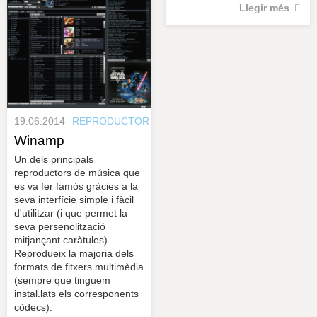
Llegir més
19.06.2014
REPRODUCTOR
Winamp
Un dels principals
reproductors de música que
es va fer famós gràcies a la
seva interfície simple i fàcil
d'utilitzar (i que permet la
seva persenolització
mitjançant caràtules).
Reprodueix la majoria dels
formats de fitxers multimèdia
(sempre que tinguem
instal.lats els corresponents
còdecs).