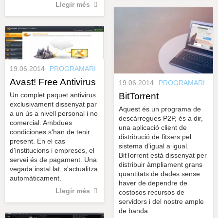
Llegir més
19.06.2014
PROGRAMARI
Avast! Free Antivirus
19.06.2014
PROGRAMARI
BitTorrent
Un complet paquet antivirus
exclusivament dissenyat par
Aquest és un programa de
a un ús a nivell personal i no
descàrregues P2P, és a dir,
comercial. Ambdues
una aplicació client de
condiciones s'han de tenir
distribució de fitxers pel
present. En el cas
sistema d'igual a igual.
d'institucions i empreses, el
BitTorrent està dissenyat per
servei és de pagament. Una
distribuir àmpliament grans
vegada instal.lat, s'actualitza
quantitats de dades sense
automàticament.
haver de dependre de
Llegir més
costosos recursos de
servidors i del nostre ample
de banda.