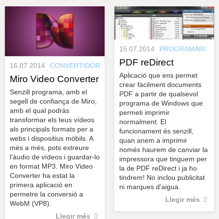
s
y
r
a
u
l
e
s
15.07.2014
PROGRAMARI
c
PDF reDirect
l
16.07.2014
CONVERTIDOR
a
Aplicació que ens permet
Miro Video Converter
u
crear fàcilment documents
Senzill programa, amb el
PDF a partir de qualsevol
segell de confiança de Miro,
programa de Windows que
amb el qual podràs
permeti imprimir
transformar els teus vídeos
normalment. El
als principals formats per a
funcionament és senzill,
webs i dispositius mòbils. A
quan anem a imprimir
més a més, pots extreure
només haurem de canviar la
l'àudio de vídeos i guardar-lo
impressora que tinguem per
en format MP3. Miro Video
la de PDF reDirect i ja ho
Converter ha estat la
tindrem! No inclou publicitat
primera aplicació en
ni marques d'aigua.
permetre la conversió a
Llegir més
WebM (VP8).
Llegir més