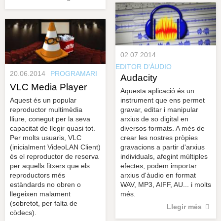
02.07.2014
EDITOR D'ÀUDIO
20.06.2014
PROGRAMARI
Audacity
VLC Media Player
Aquesta aplicació és un
instrument que ens permet
Aquest és un popular
gravar, editar i manipular
reproductor multimèdia
arxius de so digital en
lliure, conegut per la seva
diversos formats. A més de
capacitat de llegir quasi tot.
crear les nostres pròpies
Per molts usuaris, VLC
gravacions a partir d'arxius
(inicialment VideoLAN Client)
individuals, afegint múltiples
és el reproductor de reserva
efectes, podem importar
per aquells fitxers que els
arxius d'àudio en format
reproductors més
WAV, MP3, AIFF, AU... i molts
estàndards no obren o
més.
llegeixen malament
(sobretot, per falta de
Llegir més
còdecs).