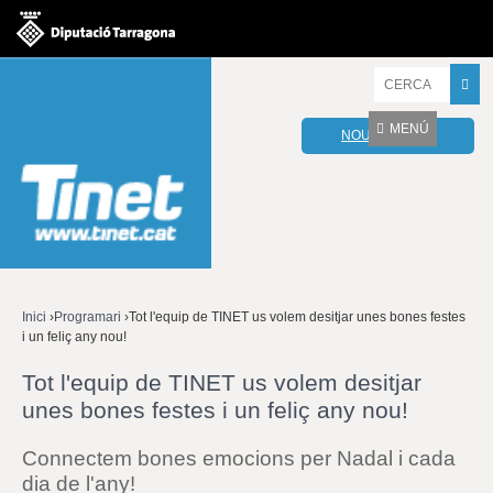
Jump to navigation
I
n
t
MENÚ
NOU WEBMAIL
r
o
d
u
ï
u
l
e
s
v
Inici
›
Programari
›
Tot l'equip de TINET us volem desitjar unes bones festes
o
i un feliç any nou!
Esteu
s
t
Tot l'equip de TINET us volem desitjar
aquí
r
unes bones festes i un feliç any nou!
e
s
p
Connectem bones emocions per Nadal i cada
a
dia de l'any!