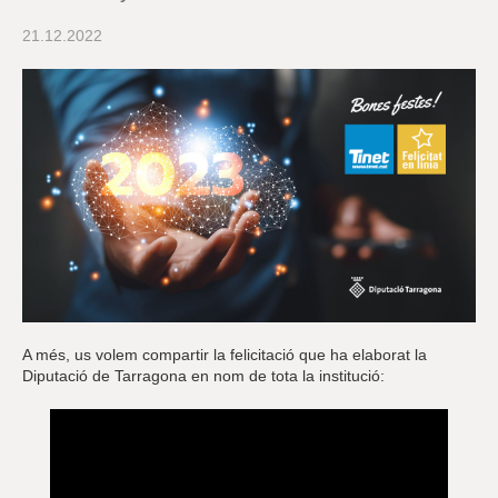
r
a
21.12.2022
u
l
e
s
c
l
a
u
A més, us volem compartir la felicitació que ha elaborat la
Diputació de Tarragona en nom de tota la institució: