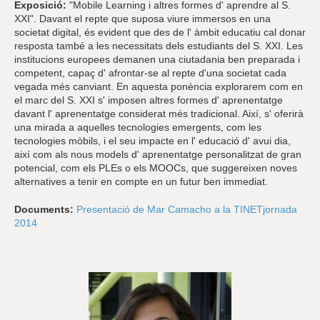
Exposició:
"Mobile Learning i altres formes d' aprendre al S.
XXI". Davant el repte que suposa viure immersos en una
societat digital, és evident que des de l' àmbit educatiu cal donar
resposta també a les necessitats dels estudiants del S. XXI. Les
institucions europees demanen una ciutadania ben preparada i
competent, capaç d' afrontar-se al repte d'una societat cada
vegada més canviant. En aquesta ponència explorarem com en
el marc del S. XXI s' imposen altres formes d' aprenentatge
davant l' aprenentatge considerat més tradicional. Així, s' oferirà
una mirada a aquelles tecnologies emergents, com les
tecnologies mòbils, i el seu impacte en l' educació d' avui dia,
així com als nous models d' aprenentatge personalitzat de gran
potencial, com els PLEs o els MOOCs, que suggereixen noves
alternatives a tenir en compte en un futur ben immediat.
Documents:
Presentació de Mar Camacho a la TINETjornada
2014