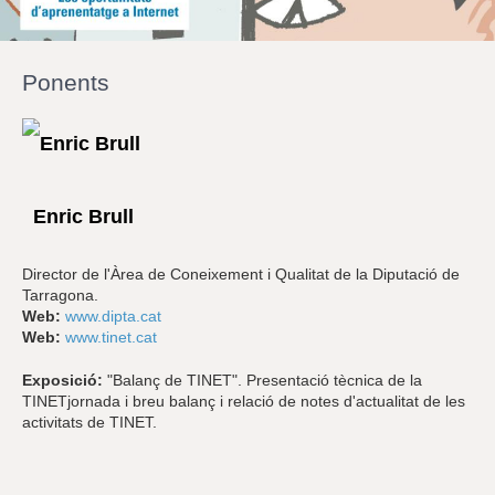
r
a
u
l
Ponents
e
s
c
l
a
u
Enric Brull
Director de l'Àrea de Coneixement i Qualitat de la Diputació de
Tarragona.
Web:
www.dipta.cat
Web:
www.tinet.cat
Exposició:
"Balanç de TINET". Presentació tècnica de la
TINETjornada i breu balanç i relació de notes d'actualitat de les
activitats de TINET.