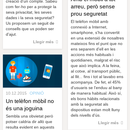
creació d'un compte. Sabeu
arreu, però sense
com fer-ho per a protegir la
seva privacitat, les seves
prou seguretat
dades i la seva seguretat?
El telèfon mòbil amb
Us proposem un seguit de
connexió a Internet,
consells que us poden ser
smartphone, s'ha convertit
d'ajut.
en una extensió de nosaltres
Llegir més
mateixos fins el punt que no
ens separem d'ell en les
accions més habituals i
quotidianes, malgrat el risc
que això implica. A la feina,
al cotxe, al transport públic,
al llit... fins i tot al lavabo ens
acompanya. De fet, el 45%
d'usuaris se l'enduu al bany
10.12.2015
OPINIÓ
de manera habitual. Això sí,
els bons hàbits relacionats
Un telèfon mòbil no
amb la seguretat als
és una joguina
dispositius estan molt lluny
dels nivells d'ús.
Sembla una obvietat però
potser caldria dir allò que
Llegir més
resulta evident en aquests