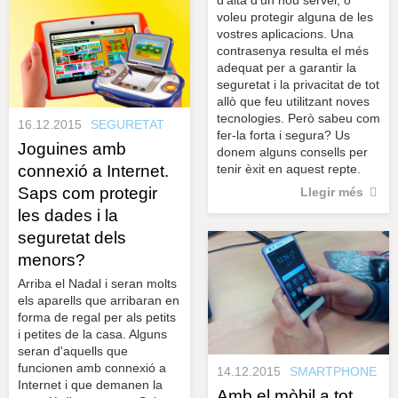
voleu protegir alguna de les
vostres aplicacions. Una
contrasenya resulta el més
adequat per a garantir la
seguretat i la privacitat de tot
allò que feu utilitzant noves
tecnologies. Però sabeu com
16.12.2015
SEGURETAT
fer-la forta i segura? Us
Joguines amb
donem alguns consells per
tenir èxit en aquest repte.
connexió a Internet.
Saps com protegir
Llegir més
les dades i la
seguretat dels
menors?
Arriba el Nadal i seran molts
els aparells que arribaran en
forma de regal per als petits
i petites de la casa. Alguns
seran d'aquells que
funcionen amb connexió a
14.12.2015
SMARTPHONE
Internet i que demanen la
Amb el mòbil a tot