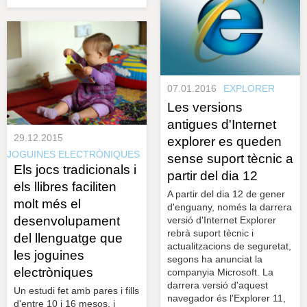
07.01.2016
EXPLORER
Les versions
antigues d'Internet
29.12.2015
explorer es queden
JOGUINES ELECTRÒNIQUES
sense suport tècnic a
Els jocs tradicionals i
partir del dia 12
els llibres faciliten
A partir del dia 12 de gener
molt més el
d'enguany, només la darrera
desenvolupament
versió d'Internet Explorer
rebrà suport tècnic i
del llenguatge que
actualitzacions de seguretat,
les joguines
segons ha anunciat la
electròniques
companyia Microsoft. La
darrera versió d'aquest
Un estudi fet amb pares i fills
navegador és l'Explorer 11,
d'entre 10 i 16 mesos, i