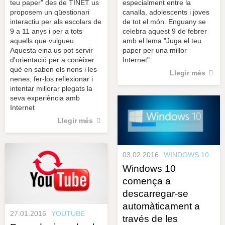
teu paper" des de TINET us
especialment entre la
proposem un qüestionari
canalla, adolescents i joves
interactiu per als escolars de
de tot el món. Enguany se
9 a 11 anys i per a tots
celebra aquest 9 de febrer
aquells que vulgueu.
amb el lema "Juga el teu
Aquesta eina us pot servir
paper per una millor
d'orientació per a conèixer
Internet".
què en saben els nens i les
Llegir més
nenes, fer-los reflexionar i
intentar millorar plegats la
seva experiència amb
Internet
Llegir més
03.02.2016
WINDOWS 10
Windows 10
comença a
descarregar-se
automàticament a
27.01.2016
YOUTUBE
través de les