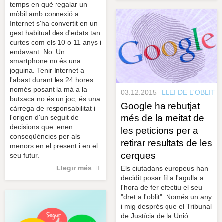
temps en què regalar un
mòbil amb connexió a
Internet s'ha convertit en un
gest habitual des d'edats tan
curtes com els 10 o 11 anys i
endavant. No. Un
smartphone no és una
joguina. Tenir Internet a
l'abast durant les 24 hores
només posant la mà a la
03.12.2015
LLEI DE L'OBLIT
butxaca no és un joc, és una
Google ha rebutjat
càrrega de responsabilitat i
més de la meitat de
l'origen d'un seguit de
decisions que tenen
les peticions per a
conseqüències per als
retirar resultats de les
menors en el present i en el
cerques
seu futur.
Llegir més
Els ciutadans europeus han
decidit posar fil a l'agulla a
l'hora de fer efectiu el seu
"dret a l'oblit". Només un any
i mig després que el Tribunal
de Justícia de la Unió