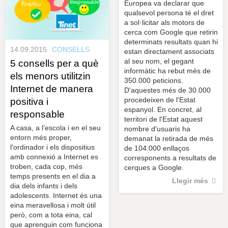
Europea va declarar que
qualsevol persona té el dret
a sol·licitar als motors de
cerca com Google que retirin
determinats resultats quan hi
14.09.2015
CONSELLS
estan directament associats
al seu nom, el gegant
5 consells per a què
informàtic ha rebut més de
els menors utilitzin
350.000 peticions.
Internet de manera
D'aquestes més de 30.000
procedeixen de l'Estat
positiva i
espanyol. En concret, al
responsable
territori de l'Estat aquest
A casa, a l’escola i en el seu
nombre d'usuaris ha
entorn més proper,
demanat la retirada de més
l'ordinador i els dispositius
de 104.000 enllaços
amb connexió a Internet es
corresponents a resultats de
troben, cada cop, més
cerques a Google.
temps presents en el dia a
Llegir més
dia dels infants i dels
adolescents. Internet és una
eina meravellosa i molt útil
però, com a tota eina, cal
que aprenguin com funciona