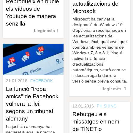
Reprodueix en bucle
actualitzacions de
els vídeos de
Microsoft
Youtube de manera
Microsoft ha canviat la
senzilla
designació de Windows 10
d'opcional a recomanada en
Llegir més
les actualitzacions de
Windows. Així, qualsevol que
compti amb les versions de
Windows 7, 8 o 8.1 i tingui
activada la funció
d'actualitzacions
automàtiques, veurà com se
li descarrega la darrera
21.01.2016
FACEBOOK
versió sense prèvia consulta.
La funció "troba
Llegir més
amics" de Facebook
vulnera la llei,
12.01.2016
PHISHING
segons un tribunal
Rebutgeu els
alemany
missatges en nom
La justícia alemanya ha
de TINET o
declarat il·legal la pràctica