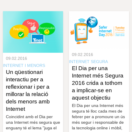
s
y
r
a
u
l
e
s
c
l
a
u
09.02.2016
09.02.2016
INTERNET SEGURA
INTERNET I MENORS
El Dia per una
Un qüestionari
Internet més Segura
interactiu per a
2016 crida a tothom
reflexionar i per a
a implicar-se en
millorar la relació
aquest objectiu
dels menors amb
El Dia per una Internet més
Internet
segura té lloc cada mes de
Coincidint amb el Dia per
febrer per a promoure un ús
una Internet més segura que
més segur i responsable de
enguany té el lema "juga el
la tecnologia online i mòbil,