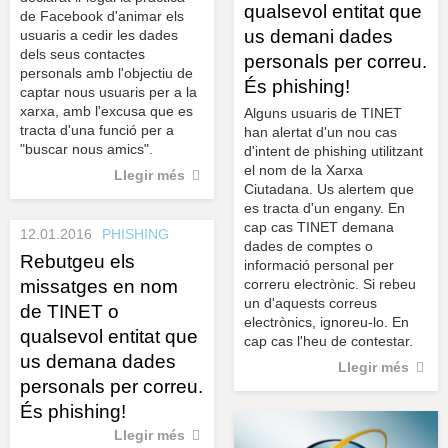
qualsevol entitat que
de Facebook d'animar els
us demani dades
usuaris a cedir les dades
dels seus contactes
personals per correu.
personals amb l'objectiu de
És phishing!
captar nous usuaris per a la
xarxa, amb l'excusa que es
Alguns usuaris de TINET
tracta d'una funció per a
han alertat d'un nou cas
"buscar nous amics".
d'intent de phishing utilitzant
el nom de la Xarxa
Llegir més
Ciutadana. Us alertem que
es tracta d'un engany. En
cap cas TINET demana
12.01.2016
PHISHING
dades de comptes o
Rebutgeu els
informació personal per
missatges en nom
correru electrònic. Si rebeu
un d'aquests correus
de TINET o
electrònics, ignoreu-lo. En
qualsevol entitat que
cap cas l'heu de contestar.
us demana dades
Llegir més
personals per correu.
És phishing!
Llegir més