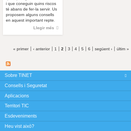
i que coneguin quins riscos
té abans de fer-la servir. Us
proposem alguns consells
en aquest important repte.
Llegir més
« primer
‹ anterior
1
2
3
4
5
6
següent ›
últim »
P
à
g
Sobre TINET
Consells i Seguretat
i
Aplicacions
n
Territori TIC
e
Esdeveniments
s
Heu vist això?