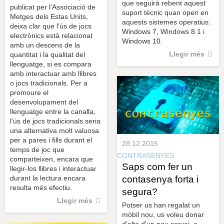
que seguirà rebent aquest
publicat per l'Associació de
suport tècnic quan operi en
Metges dels Estas Units,
aquests sistemes operatius:
deixa clar que l'ús de jocs
Windows 7, Windows 8.1 i
electrònics està relacionat
Windows 10.
amb un descens de la
Llegir més
quantitat i la qualitat del
llenguatge, si es compara
amb interactuar amb llibres
o jocs tradicionals. Per a
promoure el
desenvolupament del
llenguatge entre la canalla,
l'ús de jocs tradicionals seria
una alternativa molt valuosa
per a pares i fills durant el
28.12.2015
temps de joc que
CONTRASENYES
comparteixen, encara que
Saps com fer un
llegir-los llibres i interactuar
contasenya forta i
durant la lectura encara
resulta més efectiu.
segura?
Llegir més
Potser us han regalat un
mòbil nou, us voleu donar
d'alta d'un nou servei, o