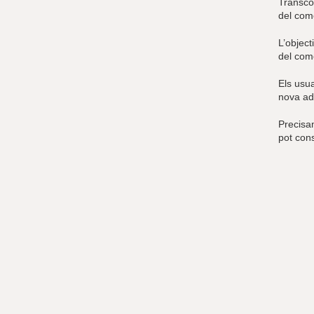
Transco
del com
L’object
del come
Els usua
nova ad
Precisam
pot con