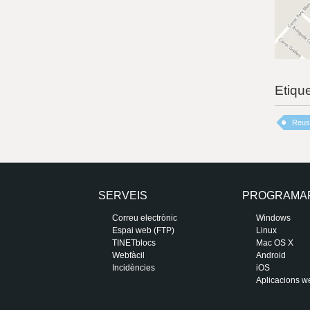
Etiqu
Reus
SERVEIS
PROGRAMA
Correu electrònic
Windows
Espai web (FTP)
Linux
TINETblocs
Mac OS X
Webfàcil
Android
Incidències
iOS
Aplicacions w