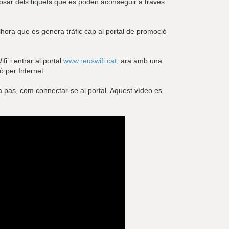
osar dels tiquets que es poden aconseguir a través
, alhora que es genera tràfic cap al portal de promoció
i’ i entrar al portal
www.reuswifi.cat
, ara amb una
 per Internet.
as a pas, com connectar-se al portal. Aquest vídeo es