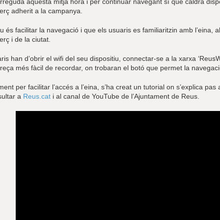
rreguda aquesta mitja hora i per continuar navegant sí que caldrà disp
erç adherit a la campanya.
iu és facilitar la navegació i que els usuaris es familiaritzin amb l’eina
rç i de la ciutat.
ris han d’obrir el wifi del seu dispositiu, connectar-se a la xarxa ‘ReusWif
reça més fàcil de recordar, on trobaran el botó que permet la navegació
ent per facilitar l’accés a l’eina, s’ha creat un tutorial on s’explica p
sultar a
Reus.cat
i al canal de YouTube de l’Ajuntament de Reus.