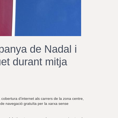
r
a
u
l
e
s
c
l
a
panya de Nadal i
u
et durant mitja
 cobertura d’internet als carrers de la zona centre,
de navegació gratuïta per la xarxa sense