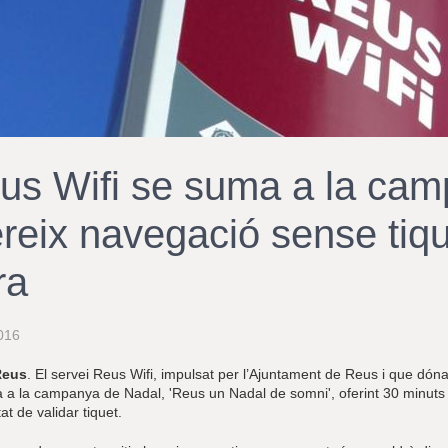
us Wifi se suma a la cam
ereix navegació sense tiqu
ra
016
Reus
. El servei Reus Wifi, impulsat per l’Ajuntament de Reus i que dóna
 a la campanya de Nadal, 'Reus un Nadal de somni', oferint 30 minuts 
at de validar tiquet.