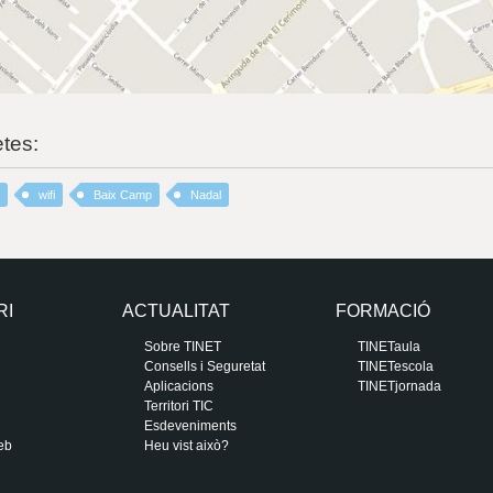
etes:
wifi
Baix Camp
Nadal
RI
ACTUALITAT
FORMACIÓ
Sobre TINET
TINETaula
Consells i Seguretat
TINETescola
Aplicacions
TINETjornada
Territori TIC
Esdeveniments
eb
Heu vist això?