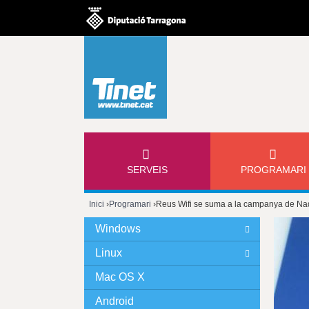
M
SERVEIS
PROGRAMARI
E
Inici
›
Programari
›
Reus Wifi se suma a la campanya de Nada
N
Esteu
Windows
Ú
aquí
Linux
P
Mac OS X
Android
R