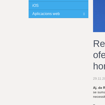
iOS
I
Aplicacions web
N
C
I
Re
P
of
A
ho
L
29.11.2
Aj. de 
se suma
necessit