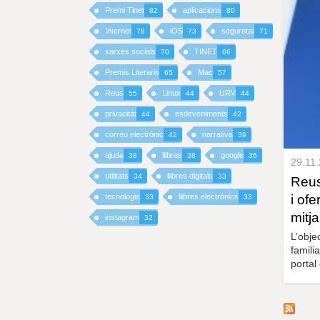
Premi Tinet
aplicacions
82
80
I
Internet
iOS
seguretat
78
73
71
xarxes socials
TINET
70
66
N
Premis Literaris
Mac
65
57
C
Reus
Linux
URV
55
44
44
I
privacitat
esdeveniments
44
42
correu electrònic
narrativa
42
39
P
ajuda
llibres
google
38
38
36
29.11
A
utilitats
llibres digitals
34
33
Reus
tecnologia
llibres electrònics
i of
33
33
L
mitj
instagram
32
L’obje
famili
portal