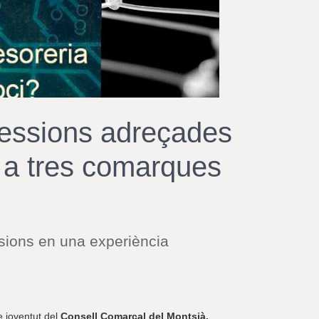
r
a
u
l
e
s
c
l
a
sessions adreçades
u
 a tres comarques
sions en una experiència
e joventut del
Consell Comarcal del Montsià,