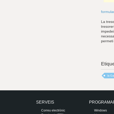
formular
La tres
tresorer
impedeix
necessar
permeti 
Etiqu
la Ga
SERVEIS
PROGRAMA
Correu electrònic
Windows