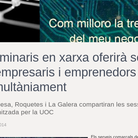
minaris en xarxa oferirà 
empresaris i emprenedors
multàniament
sa, Roquetes i La Galera compartiran les ses
nitzada per la UOC
014
Els serveis comarcals d