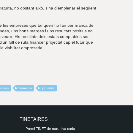
 gratuïta, no obstant això, s’ha d’emplenar el següent
a de les empreses que tanquen ho fan per manca de
endes, uns bons marges i uns resultats positius no
reveure. Els resultats dels estats comptables són
un full de ruta financer projectat cap el futur que
a viabilitat empresarial.
reses
formació
jornades
TINETAIRES
Premi TINET de narrativa curta