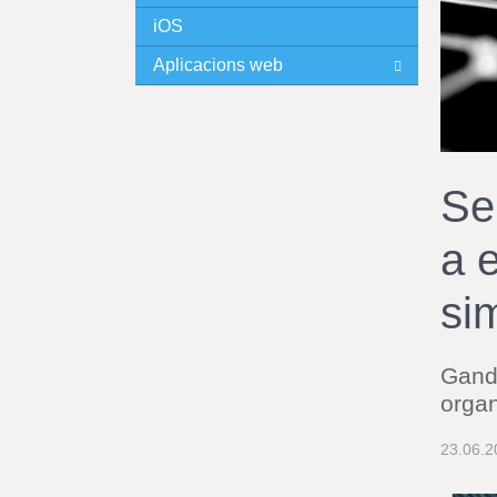
iOS
I
Aplicacions web
N
C
I
Se
P
a 
A
si
L
Gande
orga
23.06.2