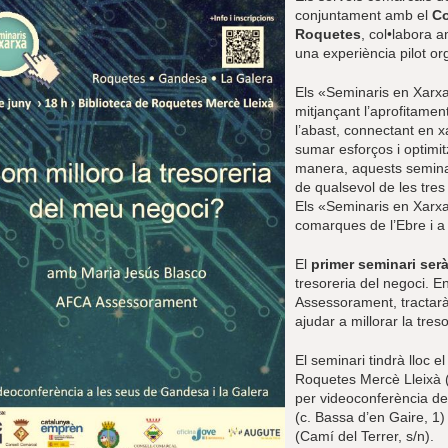
conjuntament amb el
Co
Roquetes
, col•labora 
una experiència pilot or
Els «Seminaris en Xarxa
mitjançant l’aprofitamen
l’abast, connectant en x
sumar esforços i optimit
manera, aquests seminar
de qualsevol de les tres s
Els «Seminaris en Xarxa»
comarques de l’Ebre i a
El
primer seminari ser
tresoreria del negoci. 
Assessorament, tractarà
ajudar a millorar la tre
El seminari tindrà lloc e
Roquetes Mercè Lleixà (
per videoconferència de
(c. Bassa d’en Gaire, 1)
(Camí del Terrer, s/n).