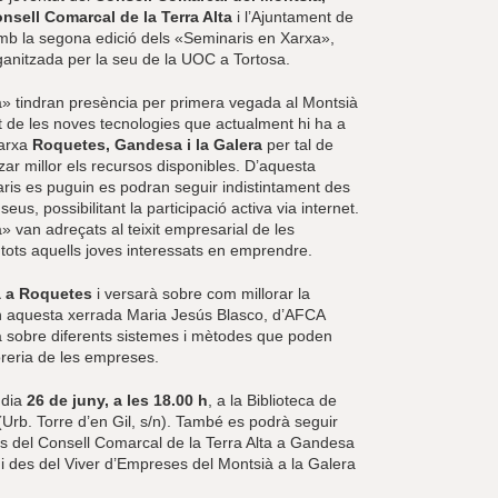
nsell Comarcal de la Terra Alta
i l’Ajuntament de
amb la segona edició dels «Seminaris en Xarxa»,
ganitzada per la seu de la UOC a Tortosa.
» tindran presència per primera vegada al Montsià
t de les noves tecnologies que actualment hi ha a
arxa
Roquetes, Gandesa i la Galera
per tal de
zar millor els recursos disponibles. D’aquesta
is es puguin es podran seguir indistintament des
eus, possibilitant la participació activa via internet.
 van adreçats al teixit empresarial de les
 tots aquells joves interessats en emprendre.
à a Roquetes
i versarà sobre com millorar la
En aquesta xerrada Maria Jesús Blasco, d’AFCA
 sobre diferents sistemes i mètodes que poden
soreria de les empreses.
l dia
26 de juny, a les 18.00 h
, a la Biblioteca de
Urb. Torre d’en Gil, s/n). També es podrà seguir
s del Consell Comarcal de la Terra Alta a Gandesa
 i des del Viver d’Empreses del Montsià a la Galera