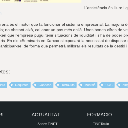
L’assistència és lliure i
i
.
oreria és el motor que fa funcionar el sistema empresarial. La majori
ia; no obstant això, cal anar un pas més enllà. Unes bones xifres de v
en que l’empresa pugui tenir situacions de liquiditat i s’ha de poder p
is. En els «Seminaris en Xarxa» s’exposarà la necessitat de disposar d’
anticipar-se, de forma que permetrà millorar els resultats de la gestió i l
etes:
lera
Roquetes
Gandesa
Terra Alta
Montsià
UOC
emp
RI
ACTUALITAT
FORMACIÓ
Sobre TINET
TINETaula