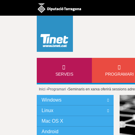
M
SERVEIS
PROGRAMARI
E
Inici
›
Programari
›
Seminaris en xarxa oferirà sessions ad
N
Esteu
Windows
Ú
aquí
Linux
P
Mac OS X
Android
R