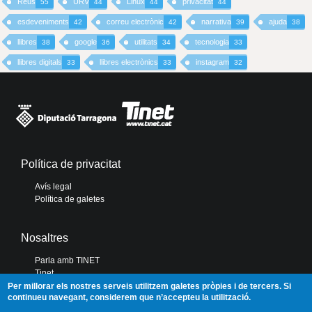
Reus
URV
Linux
privacitat
55
44
44
44
esdeveniments
correu electrònic
narrativa
ajuda
42
42
39
38
llibres
google
utilitats
tecnologia
38
36
34
33
llibres digitals
llibres electrònics
instagram
33
33
32
Política de privacitat
Avís legal
Política de galetes
Nosaltres
Parla amb TINET
Tinet
Diputació de Tarragona
Per millorar els nostres serveis utilitzem galetes pròpies i de tercers. Si
continueu navegant, considerem que n’accepteu la utilització.
Portal de Transparència