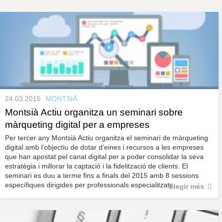
s
y
r
a
u
l
e
s
c
l
a
u
24.03.2015
MONTSIÀ
Montsià Actiu organitza un seminari sobre
màrqueting digital per a empreses
Per tercer any Montsià Actiu organitza el seminari de màrqueting
digital amb l’objectiu de dotar d’eines i recursos a les empreses
que han apostat pel canal digital per a poder consolidar la seva
estratègia i millorar la captació i la fidelització de clients. El
seminari es duu a terme fins a finals del 2015 amb 8 sessions
específiques dirigides per professionals especialitzats.
Llegir més