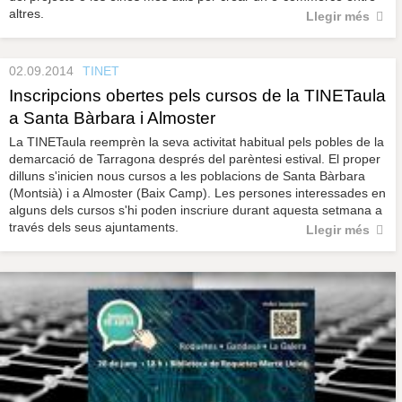
altres.
Llegir més
02.09.2014
TINET
Inscripcions obertes pels cursos de la TINETaula
a Santa Bàrbara i Almoster
La TINETaula reemprèn la seva activitat habitual pels pobles de la
demarcació de Tarragona després del parèntesi estival. El proper
dilluns s'inicien nous cursos a les poblacions de Santa Bàrbara
(Montsià) i a Almoster (Baix Camp). Les persones interessades en
alguns dels cursos s'hi poden inscriure durant aquesta setmana a
través dels seus ajuntaments.
Llegir més