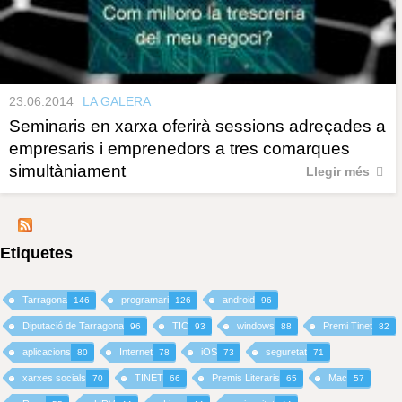
23.06.2014
LA GALERA
Seminaris en xarxa oferirà sessions adreçades a
empresaris i emprenedors a tres comarques
simultàniament
Llegir més
Etiquetes
Tarragona
programari
android
146
126
96
Diputació de Tarragona
TIC
windows
Premi Tinet
96
93
88
82
aplicacions
Internet
iOS
seguretat
80
78
73
71
xarxes socials
TINET
Premis Literaris
Mac
70
66
65
57