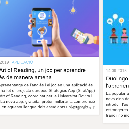
.2019
APLICACIÓ
Art of Reading, un joc per aprendre
14.09.2015
ès de manera amena
Duolingo 
l'aprenen
’aprenentatge de l’anglès i el joc en una aplicació és
 ha fet el projecte europeu Strategies App (StratApp)
La popular a
Art of Reading, coordinat per la Universitat Rovira i
nova eina de
i. La nova app, gratuïta, pretén millorar la comprensió
introduir l'ú
a en aquesta llengua dels estudiants universitaris.
Llegir més
estrangeres 
franc i no in