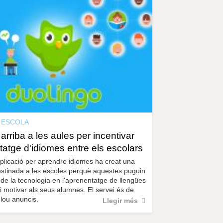
r
a
u
l
e
s
c
l
a
u
ESCOLA
arriba a les aules per incentivar
tatge d'idiomes entre els escolars
plicació per aprendre idiomes ha creat una
stinada a les escoles perquè aquestes puguin
s de la tecnologia en l'aprenentatge de llengües
i motivar als seus alumnes. El servei és de
clou anuncis.
Llegir més