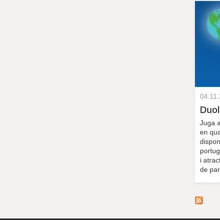
04.11
Duol
Juga a
en qua
dispon
portug
i atrac
de parl