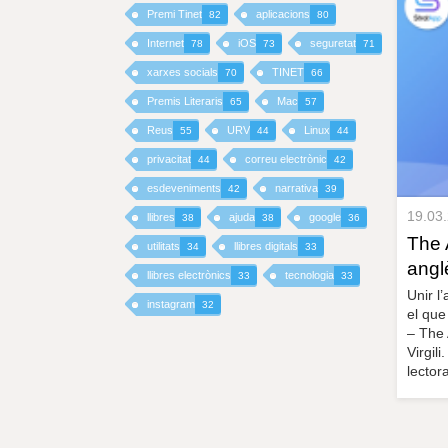
Premi Tinet
aplicacions
82
80
I
Internet
iOS
seguretat
78
73
71
xarxes socials
TINET
70
66
N
Premis Literaris
Mac
65
57
C
Reus
URV
Linux
55
44
44
I
privacitat
correu electrònic
44
42
esdeveniments
narrativa
42
39
P
19.03
llibres
ajuda
google
38
38
36
The 
A
utilitats
llibres digitals
34
33
angl
llibres electrònics
tecnologia
33
33
L
Unir l
instagram
32
el que
– The 
Virgil
lector