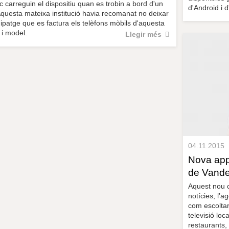
 carreguin el dispositiu quan es trobin a bord d'un
d'Android i d
Aquesta mateixa institució havia recomanat no deixar
uipatge que es factura els telèfons mòbils d'aquesta
i model.
Llegir més
04.11.2015
Nova app
de Vandel
Aquest nou c
notícies, l’a
com escoltar
televisió loc
restaurants, 