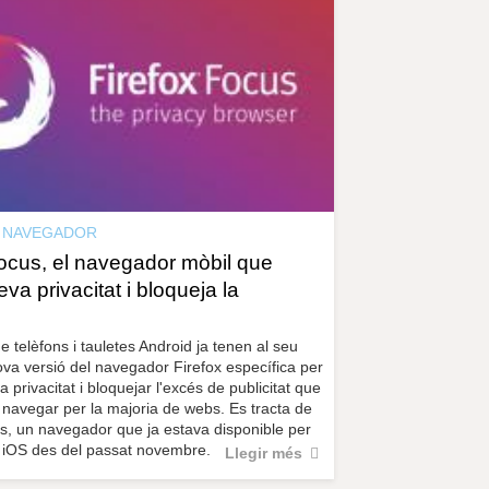
r
a
u
l
e
s
c
l
a
u
NAVEGADOR
Focus, el navegador mòbil que
eva privacitat i bloqueja la
e telèfons i tauletes Android ja tenen al seu
va versió del navegador Firefox específica per
a privacitat i bloquejar l'excés de publicitat que
 navegar per la majoria de webs. Es tracta de
s, un navegador que ja estava disponible per
s iOS des del passat novembre.
Llegir més