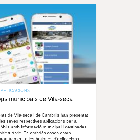
APLICACIONS
ps municipals de Vila-seca i
nts de Vila-seca i de Cambrils han presentat
 les seves respectives aplicacions per a
mòbils amb informació municipal i destinades,
mbit turístic. En ambdós casos estan
gratuïtament a les botigues d'aplicacions