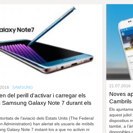
21.07.2016
.2016
SAMSUNG
Noves ap
en del perill d'activar i carregar els
Cambrils
 Samsung Galaxy Note 7 durant els
Els ajuntame
aquest juliol
toritats de l'aviació dels Estats Units (The Federal
dispositius 
on Administration) han alertat els usuaris de mòbils
també, a l'à
g Galaxy Note 7 instant-los a que no activin ni
disponibles 