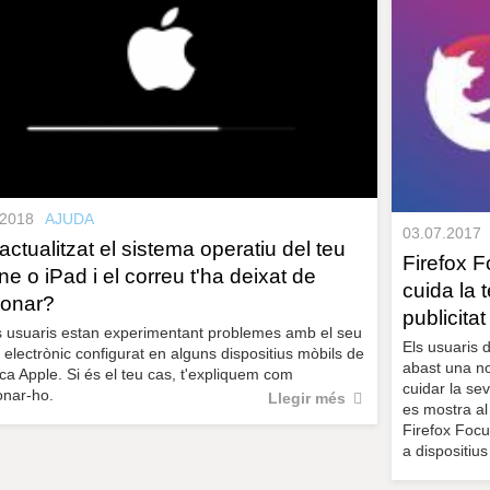
.2018
AJUDA
03.07.2017
actualitzat el sistema operatiu del teu
Firefox 
ne o iPad i el correu t'ha deixat de
cuida la t
ionar?
publicitat
 usuaris estan experimentant problemes amb el seu
Els usuaris d
 electrònic configurat en alguns dispositius mòbils de
abast una no
ca Apple. Si és el teu cas, t'expliquem com
cuidar la sev
onar-ho.
Llegir més
es mostra al
Firefox Focu
a dispositiu