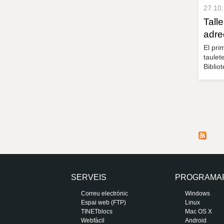
27.10
Talle
adre
El pri
taulet
Biblio
SERVEIS
PROGRAMA
Correu electrònic
Windows
Espai web (FTP)
Linux
TINETblocs
Mac OS X
Webfàcil
Android