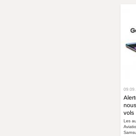
09.09
Alert
nous
vols
Les au
Aviati
Samsun