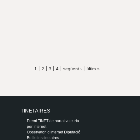
1
2
3
4
següent ›
últim »
TINETAIRES
Premi TINET de narrativa curta
per Internet
Observatori d'Internet Diputació
Butlletins tinetaires