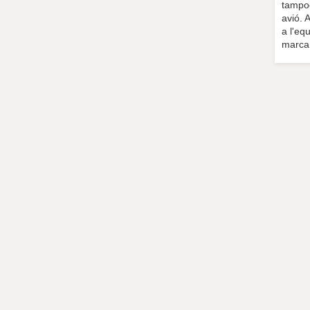
tampoc
avió. 
a l'eq
marca 