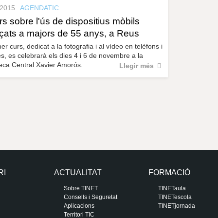
.2015
AGENDATIC
rs sobre l'ús de dispositius mòbils
çats a majors de 55 anys, a Reus
mer curs, dedicat a la fotografia i al vídeo en telèfons i
es, es celebrarà els dies 4 i 6 de novembre a la
teca Central Xavier Amorós.
Llegir més
RI
ACTUALITAT
FORMACIÓ
Sobre TINET
TINETaula
Consells i Seguretat
TINETescola
Aplicacions
TINETjornada
Territori TIC