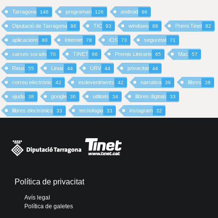
Tarragona
programari
android
146
126
96
Diputació de Tarragona
TIC
windows
Premi Tinet
96
93
88
82
aplicacions
Internet
iOS
seguretat
80
78
73
71
xarxes socials
TINET
Premis Literaris
Mac
70
66
65
57
Reus
Linux
URV
privacitat
55
44
44
44
correu electrònic
esdeveniments
narrativa
llibres
42
42
39
38
ajuda
google
utilitats
llibres digitals
38
36
34
33
llibres electrònics
tecnologia
instagram
33
33
32
Política de privacitat
Avís legal
Política de galetes