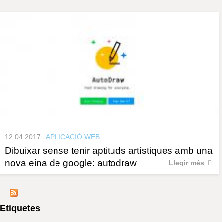
s
y
r
a
u
l
e
s
c
l
a
u
12.04.2017
APLICACIÓ WEB
Dibuixar sense tenir aptituds artístiques amb una
nova eina de google: autodraw
Llegir més
Etiquetes