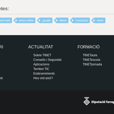
etes:
ació web
eines online
google
dibuix
il·lustració
eines
RI
ACTUALITAT
FORMACIÓ
Sobre TINET
TINETaula
Consells i Seguretat
TINETescola
Aplicacions
TINETjornada
Territori TIC
Esdeveniments
eb
Heu vist això?