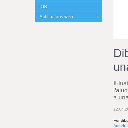
iOS
I
Aplicacions web
N
C
I
Di
P
un
A
L
Il·lu
l'aju
a una
12.04.2
Fer dibu
Autodr