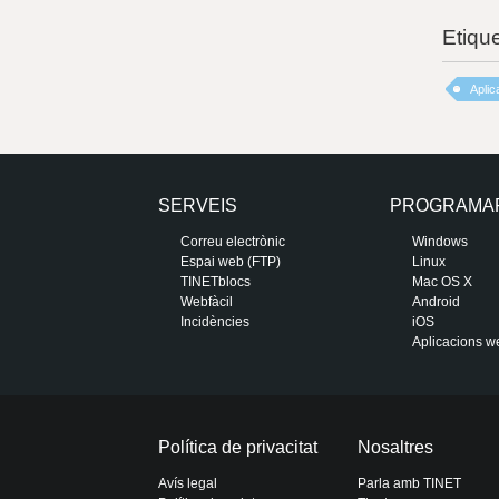
Etiqu
Aplic
SERVEIS
PROGRAMA
Correu electrònic
Windows
Espai web (FTP)
Linux
TINETblocs
Mac OS X
Webfàcil
Android
Incidències
iOS
Aplicacions w
Política de privacitat
Nosaltres
Avís legal
Parla amb TINET