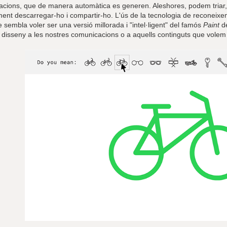
tracions, que de manera automàtica es generen. Aleshores, podem triar, mo
ment descarregar-ho i compartir-ho. L'ús de la tecnologia de reconei
 sembla voler ser una versió millorada i "intel·ligent" del famós
Paint
de
 disseny a les nostres comunicacions o a aquells continguts que volem