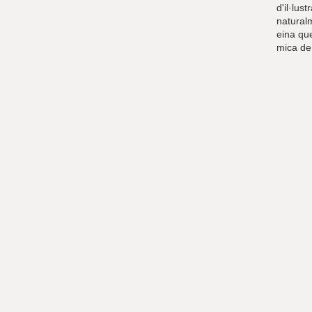
d'il·lus
natural
eina que
mica de