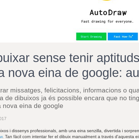
buixar sense tenir aptitud
a nova eina de google: a
strar missatges, felicitacions, informacions o q
da de dibuixos ja és possible encara que no tin
 nova eina de google
017
ixos i dissenys professionals, amb una eina senzilla, divertida i sorp
aw
. Tan fàcil com intentar fer el dibuix manualment a través d'aquesta 