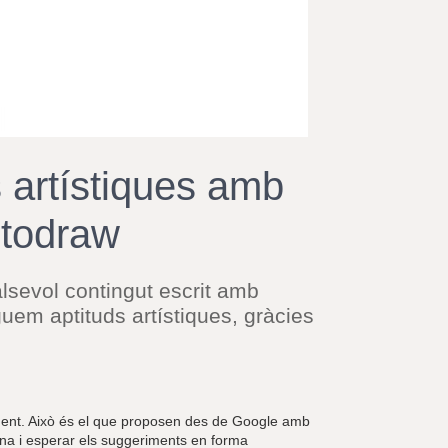
r
a
u
l
e
s
c
l
a
s artístiques amb
u
utodraw
ualsevol contingut escrit amb
guem aptituds artístiques, gràcies
renent. Això és el que proposen des de Google amb
eina i esperar els suggeriments en forma