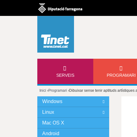
M
SERVEIS
PROGRAMARI
E
Inici
›
Programari
›
Dibuixar sense tenir aptituds artístique
N
Esteu
Windows
Ú
aquí
Linux
P
Mac OS X
Android
R