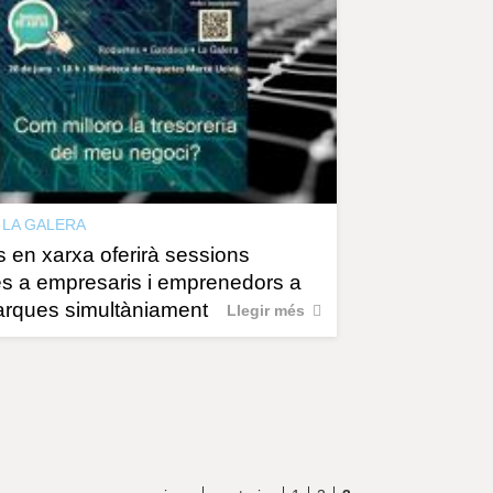
r
a
u
l
e
s
c
l
a
u
LA GALERA
 en xarxa oferirà sessions
s a empresaris i emprenedors a
arques simultàniament
Llegir més