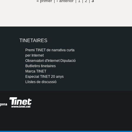
« primer
‹ anterior
1
2
3
TINETAIRES
Premi TINET de narrativa curta
per Internet
Observatori d'Internet Diputació
Butlletins tinetaires
Marca TINET
Especial TINET 20 anys
Llistes de discussió