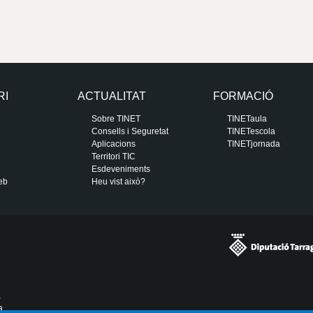
RI
ACTUALITAT
FORMACIÓ
Sobre TINET
TINETaula
Consells i Seguretat
TINETescola
Aplicacions
TINETjornada
Territori TIC
Esdeveniments
eb
Heu vist això?
a
a