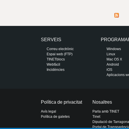
SERVEIS
PROGRAMA
Correu electrònic
Windows
Espai web (FTP)
Linux
TINETblocs
Mac OS X
Webfàcil
Android
Incidències
iOS
Aplicacions w
Política de privacitat
Nosaltres
Avís legal
Parla amb TINET
Política de galetes
Tinet
Diputació de Tarragon
Portal de Transparènci