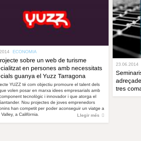
.2014
ECONOMIA
rojecte sobre un web de turisme
23.06.2014
cialitzat en persones amb necessitats
Seminaris
cials guanya el Yuzz Tarragona
adreçade
jecte YUZZ té com objectiu promoure el talent dels
tres com
que volen posar en marxa idees empresarials amb
 component tecnològic i innovador i que atorga el
Santander. Nou projectes de joves emprenedors
onins han competit per poder aconseguir un viatge a
 Valley, a Califòrnia.
Llegir més