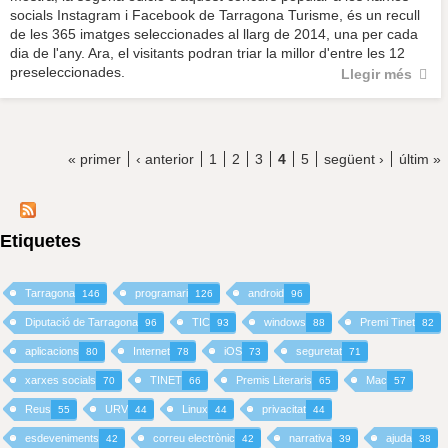
socials Instagram i Facebook de Tarragona Turisme, és un recull
de les 365 imatges seleccionades al llarg de 2014, una per cada
dia de l'any. Ara, el visitants podran triar la millor d'entre les 12
preseleccionades.
Llegir més
« primer
‹ anterior
1
2
3
4
5
següent ›
últim »
Etiquetes
Tarragona
programari
android
146
126
96
Diputació de Tarragona
TIC
windows
Premi Tinet
96
93
88
82
aplicacions
Internet
iOS
seguretat
80
78
73
71
xarxes socials
TINET
Premis Literaris
Mac
70
66
65
57
Reus
URV
Linux
privacitat
55
44
44
44
esdeveniments
correu electrònic
narrativa
ajuda
42
42
39
38