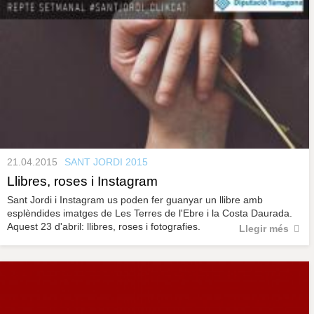
21.04.2015
SANT JORDI 2015
Llibres, roses i Instagram
Sant Jordi i Instagram us poden fer guanyar un llibre amb
esplèndides imatges de Les Terres de l'Ebre i la Costa Daurada.
Aquest 23 d'abril: llibres, roses i fotografies.
Llegir més