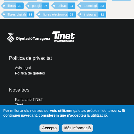
llibres
google
utilitats
tecnologia
38
36
34
33
llibres digitals
llibres electrònics
instagram
33
33
32
Política de privacitat
Avís legal
Política de galetes
Nosaltres
Parla amb TINET
Tinet
Diputació de Tarragona
Per millorar els nostres serveis utilitzem galetes pròpies i de tercers. Si
continueu navegant, considerem que n’accepteu la utilització.
Portal de Transparència
Accepto
Més informació