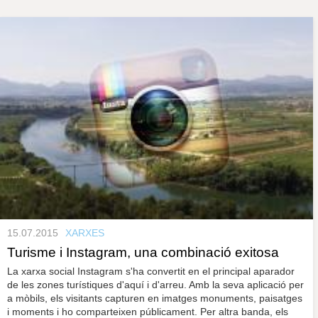
s
y
r
a
u
l
P
e
s
à
c
l
a
g
u
i
n
e
s
15.07.2015
XARXES
Turisme i Instagram, una combinació exitosa
La xarxa social Instagram s'ha convertit en el principal aparador
de les zones turístiques d'aquí i d'arreu. Amb la seva aplicació per
a mòbils, els visitants capturen en imatges monuments, paisatges
i moments i ho comparteixen públicament. Per altra banda, els